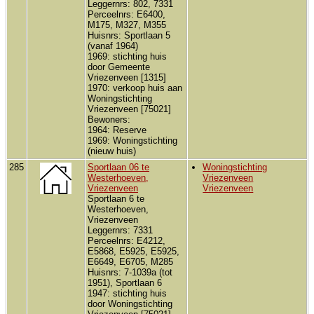
Leggernrs: 802, 7331
Perceelnrs: E6400,
M175, M327, M355
Huisnrs: Sportlaan 5
(vanaf 1964)
1969: stichting huis
door Gemeente
Vriezenveen [1315]
1970: verkoop huis aan
Woningstichting
Vriezenveen [75021]
Bewoners:
1964: Reserve
1969: Woningstichting
(nieuw huis)
285
Sportlaan 06 te
Woningstichting
Westerhoeven,
Vriezenveen
Vriezenveen
Vriezenveen
Sportlaan 6 te
Westerhoeven,
Vriezenveen
Leggernrs: 7331
Perceelnrs: E4212,
E5868, E5925, E5925,
E6649, E6705, M285
Huisnrs: 7-1039a (tot
1951), Sportlaan 6
1947: stichting huis
door Woningstichting