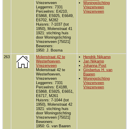
Vriezenveen
Woningstichting
Leggernrs: 7331
Vriezenveen
Perceelnrs: E4210,
Vriezenveen
E5868, E5925, E6649,
E6702, M282
Huisnrs: 7-1037 (tot
1950), Molenstraat 41
1921: stichting huis
door Woningstichting
Vriezenveen [75021]
Bewoners:
1950: J. Bosma
263
Molenstraat 42 te
Hendrik Nijkamp
Westerhoeven,
Jan Nijkamp
Vriezenveen
Johanna Post
Molenstraat 42 te
Gijsbertus H. van
Westerhoeven,
Baaren
Vriezenveen
Woningstichting
Leggernrs: 7331
Vriezenveen
Perceelnrs: E4188,
Vriezenveen
E5868, E5925, E6651,
E6717, M261
Huisnrs: 7-1044 (tot
1950), Molenstraat 42
1921: stichting huis
door Woningstichting
Vriezenveen [75021]
Bewoners:
1950: G. van Baaren