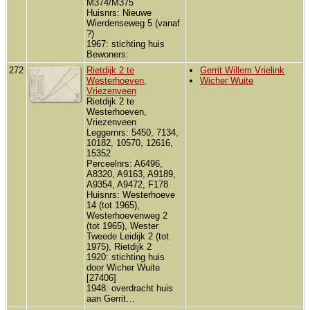
M374/M375
Huisnrs: Nieuwe
Wierdenseweg 5 (vanaf
?)
1967: stichting huis
Bewoners:
272
Rietdijk 2 te
Gerrit Willem Vrielink
Westerhoeven,
Wicher Wuite
Vriezenveen
Rietdijk 2 te
Westerhoeven,
Vriezenveen
Leggernrs: 5450, 7134,
10182, 10570, 12616,
15352
Perceelnrs: A6496,
A8320, A9163, A9189,
A9354, A9472, F178
Huisnrs: Westerhoeve
14 (tot 1965),
Westerhoevenweg 2
(tot 1965), Wester
Tweede Leidijk 2 (tot
1975), Rietdijk 2
1920: stichting huis
door Wicher Wuite
[27406]
1948: overdracht huis
aan Gerrit…