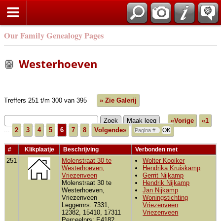
Our Family Genealogy Pages
Westerhoeven
Treffers 251 t/m 300 van 395
» Zie Galerij
«Vorige
«1
...
2
3
4
5
6
7
8
Volgende»
#
Klikplaatje
Beschrijving
Verbonden met
251
Molenstraat 30 te
Wolter Kooiker
Westerhoeven,
Hendrika Kruiskamp
Vriezenveen
Gerrit Nijkamp
Molenstraat 30 te
Hendrik Nijkamp
Westerhoeven,
Jan Nijkamp
Vriezenveen
Woningstichting
Leggernrs: 7331,
Vriezenveen
12382, 15410, 17311
Vriezenveen
Perceelnrs: E4182,