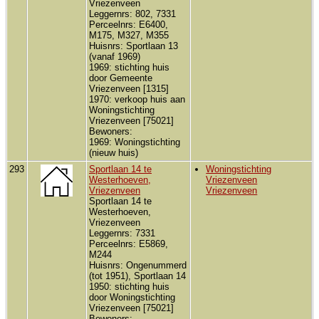
Vriezenveen
Leggernrs: 802, 7331
Perceelnrs: E6400,
M175, M327, M355
Huisnrs: Sportlaan 13
(vanaf 1969)
1969: stichting huis
door Gemeente
Vriezenveen [1315]
1970: verkoop huis aan
Woningstichting
Vriezenveen [75021]
Bewoners:
1969: Woningstichting
(nieuw huis)
293
Sportlaan 14 te
Woningstichting
Westerhoeven,
Vriezenveen
Vriezenveen
Vriezenveen
Sportlaan 14 te
Westerhoeven,
Vriezenveen
Leggernrs: 7331
Perceelnrs: E5869,
M244
Huisnrs: Ongenummerd
(tot 1951), Sportlaan 14
1950: stichting huis
door Woningstichting
Vriezenveen [75021]
Bewoners: