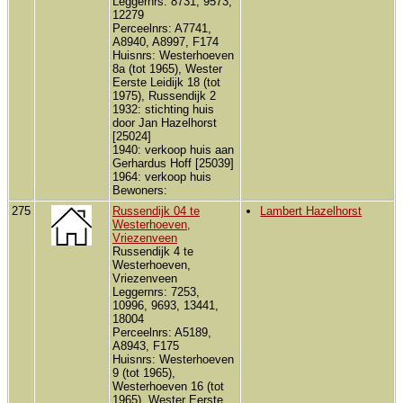
Leggernrs: 8731, 9573,
12279
Perceelnrs: A7741,
A8940, A8997, F174
Huisnrs: Westerhoeven
8a (tot 1965), Wester
Eerste Leidijk 18 (tot
1975), Russendijk 2
1932: stichting huis
door Jan Hazelhorst
[25024]
1940: verkoop huis aan
Gerhardus Hoff [25039]
1964: verkoop huis
Bewoners:
275
Russendijk 04 te
Lambert Hazelhorst
Westerhoeven,
Vriezenveen
Russendijk 4 te
Westerhoeven,
Vriezenveen
Leggernrs: 7253,
10996, 9693, 13441,
18004
Perceelnrs: A5189,
A8943, F175
Huisnrs: Westerhoeven
9 (tot 1965),
Westerhoeven 16 (tot
1965), Wester Eerste