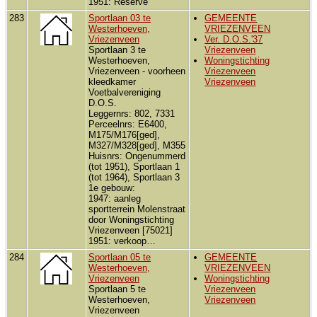
1951: Reserve
283
Sportlaan 03 te
GEMEENTE
Westerhoeven,
VRIEZENVEEN
Vriezenveen
Ver. D.O.S.'37
Sportlaan 3 te
Vriezenveen
Westerhoeven,
Woningstichting
Vriezenveen - voorheen
Vriezenveen
kleedkamer
Vriezenveen
Voetbalvereniging
D.O.S.
Leggernrs: 802, 7331
Perceelnrs: E6400,
M175/M176[ged],
M327/M328[ged], M355
Huisnrs: Ongenummerd
(tot 1951), Sportlaan 1
(tot 1964), Sportlaan 3
1e gebouw:
1947: aanleg
sportterrein Molenstraat
door Woningstichting
Vriezenveen [75021]
1951: verkoop…
284
Sportlaan 05 te
GEMEENTE
Westerhoeven,
VRIEZENVEEN
Vriezenveen
Woningstichting
Sportlaan 5 te
Vriezenveen
Westerhoeven,
Vriezenveen
Vriezenveen