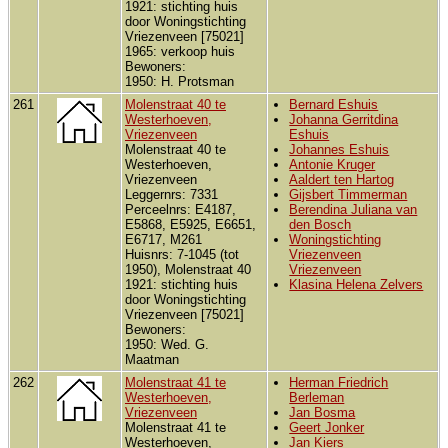
1921: stichting huis
door Woningstichting
Vriezenveen [75021]
1965: verkoop huis
Bewoners:
1950: H. Protsman
261
Molenstraat 40 te
Bernard Eshuis
Westerhoeven,
Johanna Gerritdina
Vriezenveen
Eshuis
Molenstraat 40 te
Johannes Eshuis
Westerhoeven,
Antonie Kruger
Vriezenveen
Aaldert ten Hartog
Leggernrs: 7331
Gijsbert Timmerman
Perceelnrs: E4187,
Berendina Juliana van
E5868, E5925, E6651,
den Bosch
E6717, M261
Woningstichting
Huisnrs: 7-1045 (tot
Vriezenveen
1950), Molenstraat 40
Vriezenveen
1921: stichting huis
Klasina Helena Zelvers
door Woningstichting
Vriezenveen [75021]
Bewoners:
1950: Wed. G.
Maatman
262
Molenstraat 41 te
Herman Friedrich
Westerhoeven,
Berleman
Vriezenveen
Jan Bosma
Molenstraat 41 te
Geert Jonker
Westerhoeven,
Jan Kiers