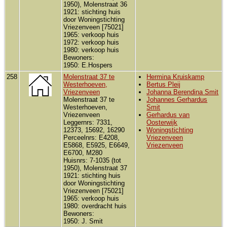
1950), Molenstraat 36
1921: stichting huis
door Woningstichting
Vriezenveen [75021]
1965: verkoop huis
1972: verkoop huis
1980: verkoop huis
Bewoners:
1950: E.Hospers
258
Molenstraat 37 te
Hermina Kruiskamp
Westerhoeven,
Bertus Pleij
Vriezenveen
Johanna Berendina Smit
Molenstraat 37 te
Johannes Gerhardus
Westerhoeven,
Smit
Vriezenveen
Gerhardus van
Leggernrs: 7331,
Oosterwijk
12373, 15692, 16290
Woningstichting
Perceelnrs: E4208,
Vriezenveen
E5868, E5925, E6649,
Vriezenveen
E6700, M280
Huisnrs: 7-1035 (tot
1950), Molenstraat 37
1921: stichting huis
door Woningstichting
Vriezenveen [75021]
1965: verkoop huis
1980: overdracht huis
Bewoners:
1950: J. Smit