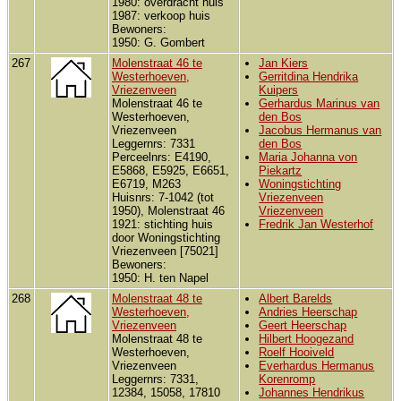
1980: overdracht huis
1987: verkoop huis
Bewoners:
1950: G. Gombert
267
Molenstraat 46 te
Jan Kiers
Westerhoeven,
Gerritdina Hendrika
Vriezenveen
Kuipers
Molenstraat 46 te
Gerhardus Marinus van
Westerhoeven,
den Bos
Vriezenveen
Jacobus Hermanus van
Leggernrs: 7331
den Bos
Perceelnrs: E4190,
Maria Johanna von
E5868, E5925, E6651,
Piekartz
E6719, M263
Woningstichting
Huisnrs: 7-1042 (tot
Vriezenveen
1950), Molenstraat 46
Vriezenveen
1921: stichting huis
Fredrik Jan Westerhof
door Woningstichting
Vriezenveen [75021]
Bewoners:
1950: H. ten Napel
268
Molenstraat 48 te
Albert Barelds
Westerhoeven,
Andries Heerschap
Vriezenveen
Geert Heerschap
Molenstraat 48 te
Hilbert Hoogezand
Westerhoeven,
Roelf Hooiveld
Vriezenveen
Everhardus Hermanus
Leggernrs: 7331,
Korenromp
12384, 15058, 17810
Johannes Hendrikus