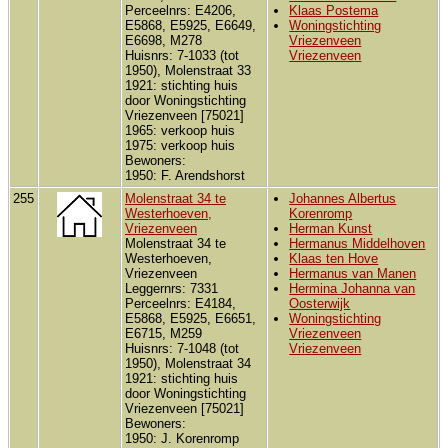
Perceelnrs: E4206,
Klaas Postema
E5868, E5925, E6649,
Woningstichting
E6698, M278
Vriezenveen
Huisnrs: 7-1033 (tot
Vriezenveen
1950), Molenstraat 33
1921: stichting huis
door Woningstichting
Vriezenveen [75021]
1965: verkoop huis
1975: verkoop huis
Bewoners:
1950: F. Arendshorst
255
Molenstraat 34 te
Johannes Albertus
Westerhoeven,
Korenromp
Vriezenveen
Herman Kunst
Molenstraat 34 te
Hermanus Middelhoven
Westerhoeven,
Klaas ten Hove
Vriezenveen
Hermanus van Manen
Leggernrs: 7331
Hermina Johanna van
Perceelnrs: E4184,
Oosterwijk
E5868, E5925, E6651,
Woningstichting
E6715, M259
Vriezenveen
Huisnrs: 7-1048 (tot
Vriezenveen
1950), Molenstraat 34
1921: stichting huis
door Woningstichting
Vriezenveen [75021]
Bewoners:
1950: J. Korenromp