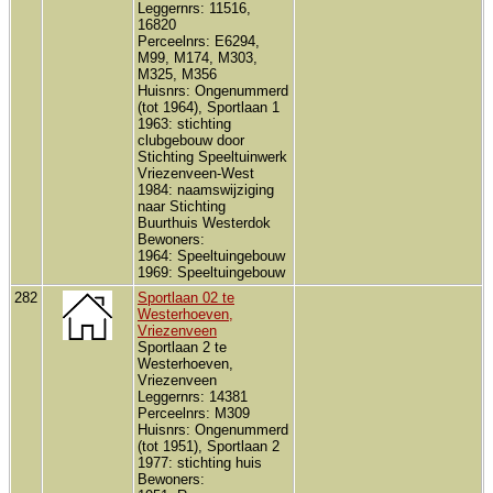
Leggernrs: 11516,
16820
Perceelnrs: E6294,
M99, M174, M303,
M325, M356
Huisnrs: Ongenummerd
(tot 1964), Sportlaan 1
1963: stichting
clubgebouw door
Stichting Speeltuinwerk
Vriezenveen-West
1984: naamswijziging
naar Stichting
Buurthuis Westerdok
Bewoners:
1964: Speeltuingebouw
1969: Speeltuingebouw
282
Sportlaan 02 te
Westerhoeven,
Vriezenveen
Sportlaan 2 te
Westerhoeven,
Vriezenveen
Leggernrs: 14381
Perceelnrs: M309
Huisnrs: Ongenummerd
(tot 1951), Sportlaan 2
1977: stichting huis
Bewoners: