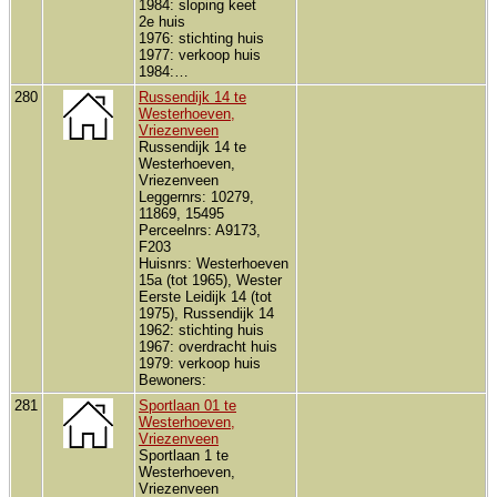
1984: sloping keet
2e huis
1976: stichting huis
1977: verkoop huis
1984:…
280
Russendijk 14 te
Westerhoeven,
Vriezenveen
Russendijk 14 te
Westerhoeven,
Vriezenveen
Leggernrs: 10279,
11869, 15495
Perceelnrs: A9173,
F203
Huisnrs: Westerhoeven
15a (tot 1965), Wester
Eerste Leidijk 14 (tot
1975), Russendijk 14
1962: stichting huis
1967: overdracht huis
1979: verkoop huis
Bewoners:
281
Sportlaan 01 te
Westerhoeven,
Vriezenveen
Sportlaan 1 te
Westerhoeven,
Vriezenveen