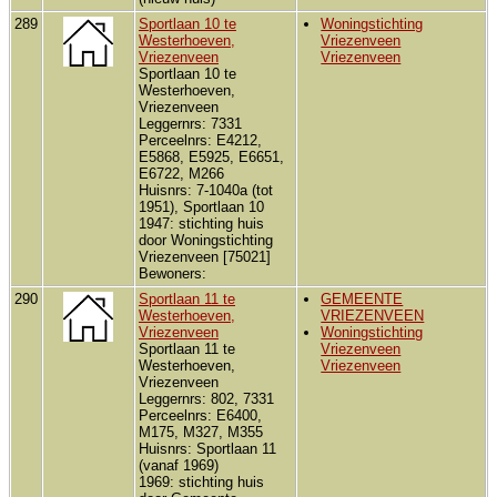
289
Sportlaan 10 te
Woningstichting
Westerhoeven,
Vriezenveen
Vriezenveen
Vriezenveen
Sportlaan 10 te
Westerhoeven,
Vriezenveen
Leggernrs: 7331
Perceelnrs: E4212,
E5868, E5925, E6651,
E6722, M266
Huisnrs: 7-1040a (tot
1951), Sportlaan 10
1947: stichting huis
door Woningstichting
Vriezenveen [75021]
Bewoners:
290
Sportlaan 11 te
GEMEENTE
Westerhoeven,
VRIEZENVEEN
Vriezenveen
Woningstichting
Sportlaan 11 te
Vriezenveen
Westerhoeven,
Vriezenveen
Vriezenveen
Leggernrs: 802, 7331
Perceelnrs: E6400,
M175, M327, M355
Huisnrs: Sportlaan 11
(vanaf 1969)
1969: stichting huis