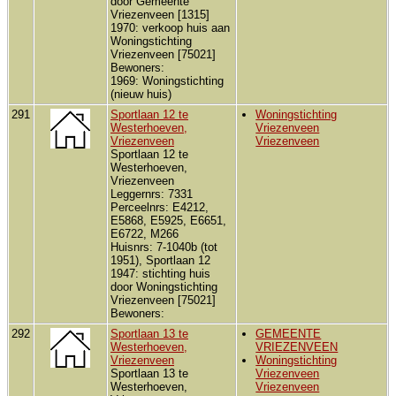
door Gemeente
Vriezenveen [1315]
1970: verkoop huis aan
Woningstichting
Vriezenveen [75021]
Bewoners:
1969: Woningstichting
(nieuw huis)
291
Sportlaan 12 te
Woningstichting
Westerhoeven,
Vriezenveen
Vriezenveen
Vriezenveen
Sportlaan 12 te
Westerhoeven,
Vriezenveen
Leggernrs: 7331
Perceelnrs: E4212,
E5868, E5925, E6651,
E6722, M266
Huisnrs: 7-1040b (tot
1951), Sportlaan 12
1947: stichting huis
door Woningstichting
Vriezenveen [75021]
Bewoners:
292
Sportlaan 13 te
GEMEENTE
Westerhoeven,
VRIEZENVEEN
Vriezenveen
Woningstichting
Sportlaan 13 te
Vriezenveen
Westerhoeven,
Vriezenveen