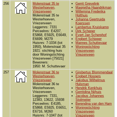
256
Molenstraat 35 te
Gerrit Grevelink
Westerhoeven,
Magrietha Haandrikman
Vriezenveen
Willemina Frederika
Molenstraat 35 te
Holthuis
Westerhoeven,
Johanna Geertruida
Vriezenveen
Koerssen
Leggernrs: 7331
Lambertus Kruiskamp
Perceelnrs: E4207,
Dirk Scheper
E5868, E5925, E6649,
Evert Jan Scherphof
E6699, M279
Engbert Schipper
Huisnrs: 7-1034 (tot
Mannes Schuttevaar
1950), Molenstraat 35
Woningstichting
1921: stichting huis
Vriezenveen
door Woningstichting
Vriezenveen
Vriezenveen [75021]
Bewoners:
1950: M. Schuttevaer
257
Molenstraat 36 te
Gijsbertus Blommendaal
Westerhoeven,
Engbert Hospers
Vriezenveen
Jakobus Wilhelmus
Molenstraat 36 te
Hulsman
Westerhoeven,
Hendrik Kenkhuis
Vriezenveen
Gerritdina Nijhuis
Leggernrs: 7331,
Jacobus Johannes
12383, 13622, 15938
Stolmeijer
Perceelnrs: E4185,
Berendina van den Ham
E5868, E5925, E6651,
Woningstichting
E6716, M260
Vriezenveen
Huisnrs: 7-1047 (tot
Vriezenveen