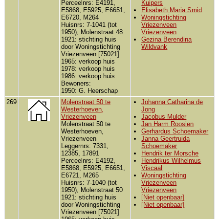
Perceelnrs: E4191,
Kuipers
E5868, E5925, E6651,
Elisabeth Maria Smid
E6720, M264
Woningstichting
Huisnrs: 7-1041 (tot
Vriezenveen
1950), Molenstraat 48
Vriezenveen
1921: stichting huis
Gezina Berendina
door Woningstichting
Wildvank
Vriezenveen [75021]
1965: verkoop huis
1978: verkoop huis
1986: verkoop huis
Bewoners:
1950: G. Heerschap
269
Molenstraat 50 te
Johanna Catharina de
Westerhoeven,
Jong
Vriezenveen
Jacobus Mulder
Molenstraat 50 te
Jan Harm Roosien
Westerhoeven,
Gerhardus Schoemaker
Vriezenveen
Janna Geertruida
Leggernrs: 7331,
Schoemaker
12385, 17891
Hendrik ter Morsche
Perceelnrs: E4192,
Hendrikus Wilhelmus
E5868, E5925, E6651,
Viscaal
E6721, M265
Woningstichting
Huisnrs: 7-1040 (tot
Vriezenveen
1950), Molenstraat 50
Vriezenveen
1921: stichting huis
[Niet openbaar]
door Woningstichting
[Niet openbaar]
Vriezenveen [75021]