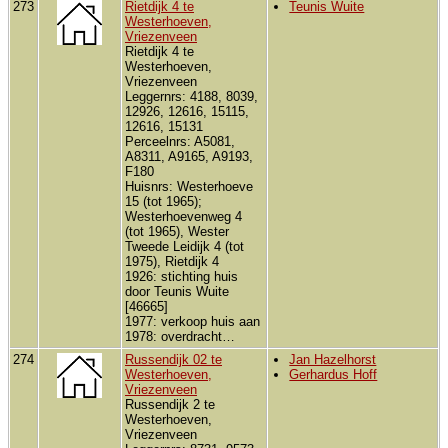
273
Rietdijk 4 te
Teunis Wuite
Westerhoeven,
Vriezenveen
Rietdijk 4 te
Westerhoeven,
Vriezenveen
Leggernrs: 4188, 8039,
12926, 12616, 15115,
12616, 15131
Perceelnrs: A5081,
A8311, A9165, A9193,
F180
Huisnrs: Westerhoeve
15 (tot 1965);
Westerhoevenweg 4
(tot 1965), Wester
Tweede Leidijk 4 (tot
1975), Rietdijk 4
1926: stichting huis
door Teunis Wuite
[46665]
1977: verkoop huis aan
1978: overdracht…
274
Russendijk 02 te
Jan Hazelhorst
Westerhoeven,
Gerhardus Hoff
Vriezenveen
Russendijk 2 te
Westerhoeven,
Vriezenveen