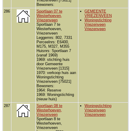
Vriezenveen [75021]
Bewoners:
286
Sportlaan 07 te
GEMEENTE
Westerhoeven,
VRIEZENVEEN
Vriezenveen
Woningstichting
Sportlaan 7 te
Vriezenveen
Westerhoeven,
Vriezenveen
Vriezenveen
Leggernrs: 802, 7331
Perceelnrs: E6400,
M175, M327, M355
Huisnrs: Sportlaan 7
(vanaf 1969)
1969: stichting huis
door Gemeente
Vriezenveen [1315]
1970: verkoop huis aan
Woningstichting
Vriezenveen [75021]
Bewoners:
1964: Reserve
1969: Woningstichting
(nieuw huis)
287
Sportlaan 08 te
Woningstichting
Westerhoeven,
Vriezenveen
Vriezenveen
Vriezenveen
Sportlaan 8 te
Westerhoeven,
Vriezenveen