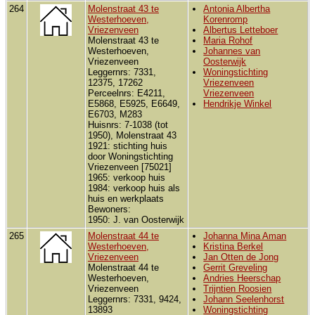
264
Molenstraat 43 te
Antonia Albertha
Westerhoeven,
Korenromp
Vriezenveen
Albertus Letteboer
Molenstraat 43 te
Maria Rohof
Westerhoeven,
Johannes van
Vriezenveen
Oosterwijk
Leggernrs: 7331,
Woningstichting
12375, 17262
Vriezenveen
Perceelnrs: E4211,
Vriezenveen
E5868, E5925, E6649,
Hendrikje Winkel
E6703, M283
Huisnrs: 7-1038 (tot
1950), Molenstraat 43
1921: stichting huis
door Woningstichting
Vriezenveen [75021]
1965: verkoop huis
1984: verkoop huis als
huis en werkplaats
Bewoners:
1950: J. van Oosterwijk
265
Molenstraat 44 te
Johanna Mina Aman
Westerhoeven,
Kristina Berkel
Vriezenveen
Jan Otten de Jong
Molenstraat 44 te
Gerrit Greveling
Westerhoeven,
Andries Heerschap
Vriezenveen
Trijntien Roosien
Leggernrs: 7331, 9424,
Johann Seelenhorst
13893
Woningstichting