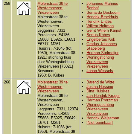
259
Molenstraat 38 te
Johannes Marinus
Westerhoeven,
Bonhof
Vriezenveen
Bernarda Bosboom
Molenstraat 38 te
Hendrik Broekhuis
Westerhoeven,
Hendrik Entjes
Vriezenveen
Willem Holtman
Leggernrs: 7331
Gerrit Willem Kamst
Perceelnrs: E4186,
Bertus Kobes
E5868, E5925, E6651,
Engelbertus Kok
E6717, M261
Gradus Johannes
Huisnrs: 7-1046 (tot
Stapelberg
1950), Molenstraat 38
Herman Stolmeijer
1921: stichting huis
Woningstichting
door Woningstichting
Vriezenveen
Vriezenveen [75021]
Vriezenveen
Bewoners:
Johan Wessels
1950: B. Kobes
260
Molenstraat 39 te
Barend de Witte
Westerhoeven,
Jesina Hessing
Vriezenveen
Dina Huiskes
Molenstraat 39 te
Jan Hendrik Kruger
Westerhoeven,
Herman Protzman
Vriezenveen
Woningstichting
Leggernrs: 7331, 12374
Vriezenveen
Perceelnrs: E4209,
Vriezenveen
E5868, E5925, E6649,
Hendrik Weijteman
E6701, M281
[Niet openbaar]
Huisnrs: 7-1036 (tot
1950), Molenstraat 39