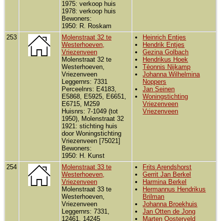
1975: verkoop huis
1978: verkoop huis
Bewoners:
1950: R. Roskam
253
Molenstraat 32 te
Heinrich Entjes
Westerhoeven,
Hendrik Entjes
Vriezenveen
Gezina Golbach
Molenstraat 32 te
Hendrikus Hoek
Westerhoeven,
Tèonnis Nijkamp
Vriezenveen
Johanna Wilhelmina
Leggernrs: 7331
Noppers
Perceelnrs: E4183,
Jan Seinen
E5868, E5925, E6651,
Woningstichting
E6715, M259
Vriezenveen
Huisnrs: 7-1049 (tot
Vriezenveen
1950), Molenstraat 32
1921: stichting huis
door Woningstichting
Vriezenveen [75021]
Bewoners:
1950: H. Kunst
254
Molenstraat 33 te
Frits Arendshorst
Westerhoeven,
Gerrit Jan Berkel
Vriezenveen
Harmina Berkel
Molenstraat 33 te
Hermannus Hendrikus
Westerhoeven,
Brilman
Vriezenveen
Johanna Broekhuis
Leggernrs: 7331,
Jan Otten de Jong
12461, 14245
Marten Oosterveld