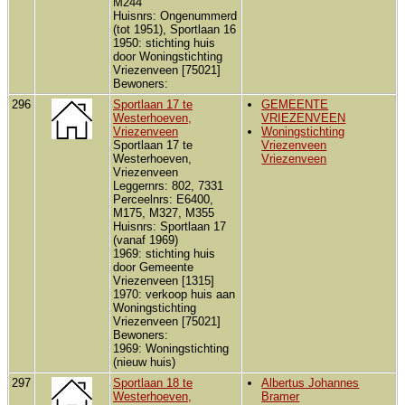
M244
Huisnrs: Ongenummerd
(tot 1951), Sportlaan 16
1950: stichting huis
door Woningstichting
Vriezenveen [75021]
Bewoners:
296
Sportlaan 17 te
GEMEENTE
Westerhoeven,
VRIEZENVEEN
Vriezenveen
Woningstichting
Sportlaan 17 te
Vriezenveen
Westerhoeven,
Vriezenveen
Vriezenveen
Leggernrs: 802, 7331
Perceelnrs: E6400,
M175, M327, M355
Huisnrs: Sportlaan 17
(vanaf 1969)
1969: stichting huis
door Gemeente
Vriezenveen [1315]
1970: verkoop huis aan
Woningstichting
Vriezenveen [75021]
Bewoners:
1969: Woningstichting
(nieuw huis)
297
Sportlaan 18 te
Albertus Johannes
Westerhoeven,
Bramer