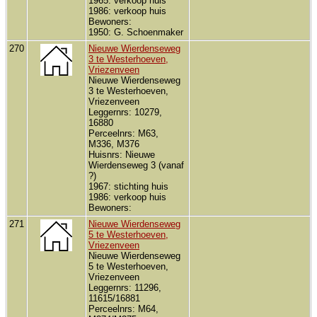
1965: verkoop huis
1986: verkoop huis
Bewoners:
1950: G. Schoenmaker
270
Nieuwe Wierdenseweg
3 te Westerhoeven,
Vriezenveen
Nieuwe Wierdenseweg
3 te Westerhoeven,
Vriezenveen
Leggernrs: 10279,
16880
Perceelnrs: M63,
M336, M376
Huisnrs: Nieuwe
Wierdenseweg 3 (vanaf
?)
1967: stichting huis
1986: verkoop huis
Bewoners:
271
Nieuwe Wierdenseweg
5 te Westerhoeven,
Vriezenveen
Nieuwe Wierdenseweg
5 te Westerhoeven,
Vriezenveen
Leggernrs: 11296,
11615/16881
Perceelnrs: M64,