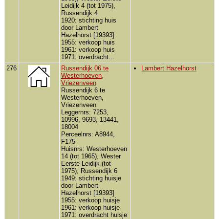
Leidijk 4 (tot 1975),
Russendijk 4
1920: stichting huis
door Lambert
Hazelhorst [19393]
1955: verkoop huis
1961: verkoop huis
1971: overdracht…
276
Russendijk 06 te
Lambert Hazelhorst
Westerhoeven,
Vriezenveen
Russendijk 6 te
Westerhoeven,
Vriezenveen
Leggernrs: 7253,
10996, 9693, 13441,
18004
Perceelnrs: A8944,
F175
Huisnrs: Westerhoeven
14 (tot 1965), Wester
Eerste Leidijk (tot
1975), Russendijk 6
1949: stichting huisje
door Lambert
Hazelhorst [19393]
1955: verkoop huisje
1961: verkoop huisje
1971: overdracht huisje