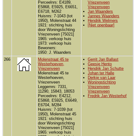
Perceelnrs: E4189,
Vriezenveen
E5868, E5925, E6651,
Vriezenveen
E6718, M262
Jan Waanders
Huisnrs: 7-1043 (tot
Jannes Waanders
1950), Molenstraat 44
Hendrik Welmers
1921: stichting huis
[Niet openbaar]
door Woningstichting
Vriezenveen [75021]
1965: verkoop huis
1973: verkoop huis
Bewoners:
1950: J. Waanders
266
Molenstraat 45 te
Gerrit Jan Ballast
Westerhoeven,
Geesje Hento
Vriezenveen
Hendrik Jan Schutte
Molenstraat 45 te
Johan ter Halle
Westerhoeven,
Derkje van Laar
Vriezenveen
Woningstichting
Leggernrs: 7331,
Vriezenveen
11290, 15843, 18053
Vriezenveen
Perceelnrs: E4212,
Fredrik Jan Westerhof
E5868, E5925, E6649,
E6704, M284
Huisnrs: 7-1039 (tot
1950), Molenstraat 45
1921: stichting huis
door Woningstichting
Vriezenveen [75021]
1965: verkoop huis