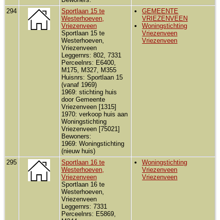
294
Sportlaan 15 te
GEMEENTE
Westerhoeven,
VRIEZENVEEN
Vriezenveen
Woningstichting
Sportlaan 15 te
Vriezenveen
Westerhoeven,
Vriezenveen
Vriezenveen
Leggernrs: 802, 7331
Perceelnrs: E6400,
M175, M327, M355
Huisnrs: Sportlaan 15
(vanaf 1969)
1969: stichting huis
door Gemeente
Vriezenveen [1315]
1970: verkoop huis aan
Woningstichting
Vriezenveen [75021]
Bewoners:
1969: Woningstichting
(nieuw huis)
295
Sportlaan 16 te
Woningstichting
Westerhoeven,
Vriezenveen
Vriezenveen
Vriezenveen
Sportlaan 16 te
Westerhoeven,
Vriezenveen
Leggernrs: 7331
Perceelnrs: E5869,