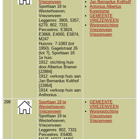
Vriezenveen
Jan Bernardus Kolthoff
Sportlaan 18 te
Antonius Albertus
Westerhoeven,
Korenromp
Vriezenveen
GEMEENTE
Leggernrs: 3905, 5357,
VRIEZENVEEN
6279, 802, 7331
Woningstichting
Perceelnrs: E3824,
Vriezenveen
E3868, E4000, E5874,
Vriezenveen
M247
Huisnrs: 7-1083 (tot
1950), Gagelstraat 26
(tot ?), Sportlaan 18
1e huis:
1912: stichting huis
door Albertus Bramer
[22884]
1912: verkoop huis aan
Jan Bernardus Kolthof
[22864]
1914: verkoop huis aan
Anthonius…
298
Sportlaan 19 te
GEMEENTE
Westerhoeven,
VRIEZENVEEN
Vriezenveen
Woningstichting
Sportlaan 19 te
Vriezenveen
Westerhoeven,
Vriezenveen
Vriezenveen
Leggernrs: 802, 7331
Perceelnrs: E6400,