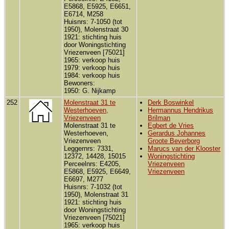
E5868, E5925, E6651,
E6714, M258
Huisnrs: 7-1050 (tot
1950), Molenstraat 30
1921: stichting huis
door Woningstichting
Vriezenveen [75021]
1965: verkoop huis
1979: verkoop huis
1984: verkoop huis
Bewoners:
1950: G. Nijkamp
252
Molenstraat 31 te
Derk Boswinkel
Westerhoeven,
Hermannus Hendrikus
Vriezenveen
Brilman
Molenstraat 31 te
Egbert de Vries
Westerhoeven,
Gerardus Johannes
Vriezenveen
Groote Beverborg
Leggernrs: 7331,
Marucs van der Klooster
12372, 14428, 15015
Woningstichting
Perceelnrs: E4205,
Vriezenveen
E5868, E5925, E6649,
Vriezenveen
E6697, M277
Huisnrs: 7-1032 (tot
1950), Molenstraat 31
1921: stichting huis
door Woningstichting
Vriezenveen [75021]
1965: verkoop huis