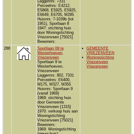
Leggernrs: 7331
Perceelnrs: E4212,
E5868, E5925, E5925,
E6649, E6705, M285
Huisnrs: 7-1039b (tot
1951), Sportlaan 8
1947: stichting huis
door Woningstichting
Vriezenveen [75021]
Bewoners:
288
Sportlaan 09 te
GEMEENTE
Westerhoeven,
VRIEZENVEEN
Vriezenveen
Woningstichting
Sportlaan 9 te
Vriezenveen
Westerhoeven,
Vriezenveen
Vriezenveen
Leggernrs: 802, 7331
Perceelnrs: E6400,
M175, M327, M355
Huisnrs: Sportlaan 9
(vanaf 1969)
1969: stichting huis
door Gemeente
Vriezenveen [1315]
1970: verkoop huis aan
Woningstichting
Vriezenveen [75021]
Bewoners:
1969: Woningstichting
(nieuw huis)