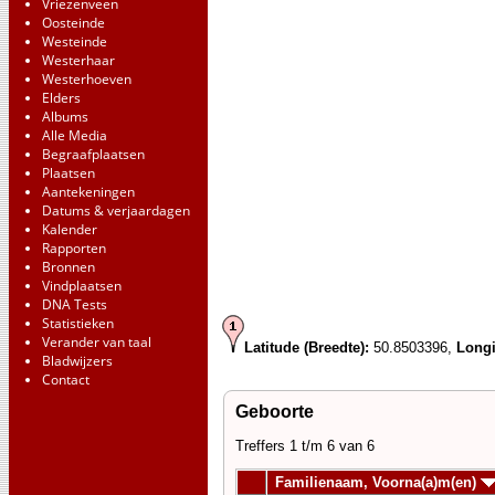
Vriezenveen
Oosteinde
Westeinde
Westerhaar
Westerhoeven
Elders
Albums
Alle Media
Begraafplaatsen
Plaatsen
Aantekeningen
Datums & verjaardagen
Kalender
Rapporten
Bronnen
Vindplaatsen
DNA Tests
Statistieken
Verander van taal
Latitude (Breedte):
50.8503396,
Longi
Bladwijzers
Contact
Geboorte
Treffers 1 t/m 6 van 6
Familienaam, Voorna(a)m(en)