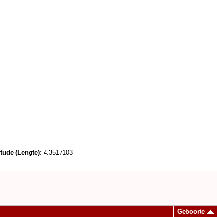
tude (Lengte):
4.3517103
Geboorte