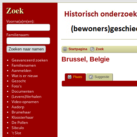
Zoek
Voorna(a)m(en):
Familienaam:
Startpagina
Zoek
Brussel, Belgie
Geavanceerd zoeken
Familienamen
Aanmelden
Wat is er nieuw
Plaats
Suggestie
Gezocht
Foto's
Documenten
(Levens)Verhalen
Video-opnamen
Aadorp
Bruinehaar
Kloosterhaar
De Pollen
Sibculo
't Slot