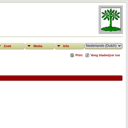
Zoek
Media
Info
Print
Voeg bladwijzer toe