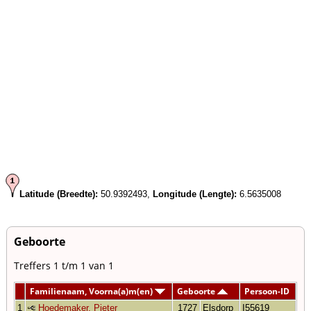
Latitude (Breedte):
50.9392493,
Longitude (Lengte):
6.5635008
Geboorte
Treffers 1 t/m 1 van 1
Familienaam, Voorna(a)m(en)
Geboorte
Persoon-ID
1
Hoedemaker, Pieter
1727
Elsdorp
I55619