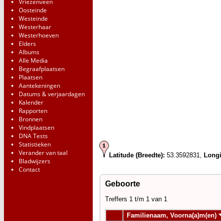
Vriezenveen
Oosteinde
Westeinde
Westerhaar
Westerhoeven
Elders
Albums
Alle Media
Begraafplaatsen
Plaatsen
Aantekeningen
Datums & verjaardagen
Kalender
Rapporten
Bronnen
Vindplaatsen
DNA Tests
Statistieken
Verander van taal
Latitude (Breedte):
53.3592831,
Longi
Bladwijzers
Contact
Geboorte
Treffers 1 t/m 1 van 1
Familienaam, Voorna(a)m(en)