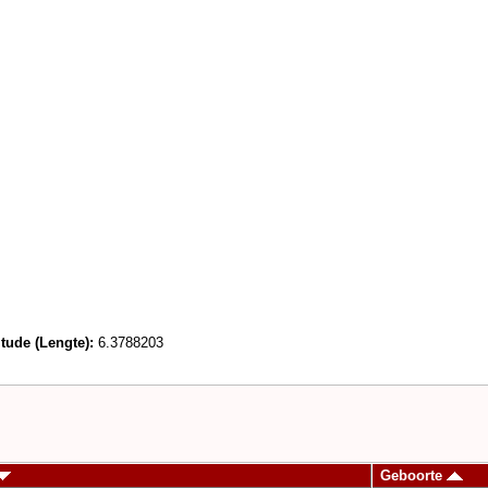
tude (Lengte):
6.3788203
Geboorte