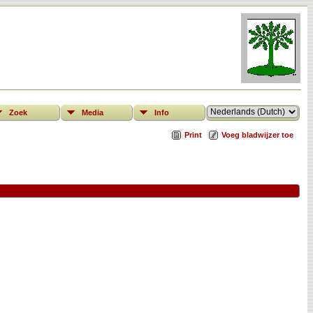
Zoek
Media
Info
Print
Voeg bladwijzer toe