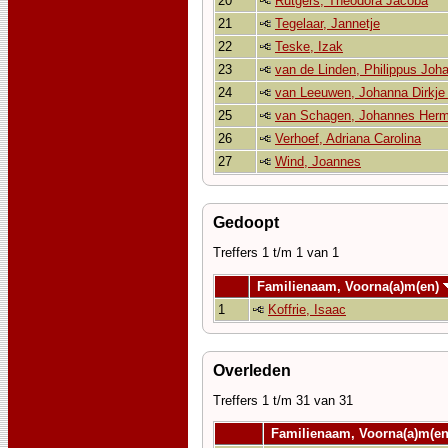
20
Rutgers, Theodora Jacoba
21
Tegelaar, Jannetje
22
Teske, Izak
23
van de Linden, Philippus Joh
24
van Leeuwen, Johanna Dirkje 
25
van Schagen, Johannes Her
26
Verhoef, Adriana Carolina
27
Wind, Joannes
Gedoopt
Treffers 1 t/m 1 van 1
Familienaam, Voorna(a)m(en)
1
Koffrie, Isaac
Overleden
Treffers 1 t/m 31 van 31
Familienaam, Voorna(a)m(e