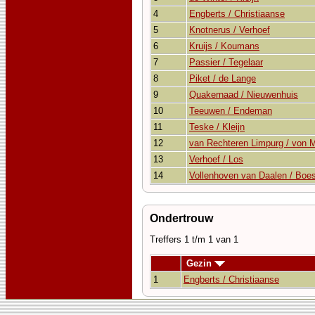
4
Engberts / Christiaanse
5
Knotnerus / Verhoef
6
Kruijs / Koumans
7
Passier / Tegelaar
8
Piket / de Lange
9
Quakernaad / Nieuwenhuis
10
Teeuwen / Endeman
11
Teske / Kleijn
12
van Rechteren Limpurg / von
13
Verhoef / Los
14
Vollenhoven van Daalen / Boe
Ondertrouw
Treffers 1 t/m 1 van 1
Gezin
1
Engberts / Christiaanse