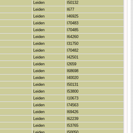
Leiden
I50132
Leiden
I677
Leiden
I46925
Leiden
I70483
Leiden
I70485
Leiden
I64260
Leiden
I31750
Leiden
I70482
Leiden
I42501
Leiden
I2659
Leiden
I68698
Leiden
I40020
Leiden
I50131
Leiden
I53800
Leiden
I10673
Leiden
I74563
Leiden
I69426
Leiden
I62239
Leiden
I53765
Leiden
I50050