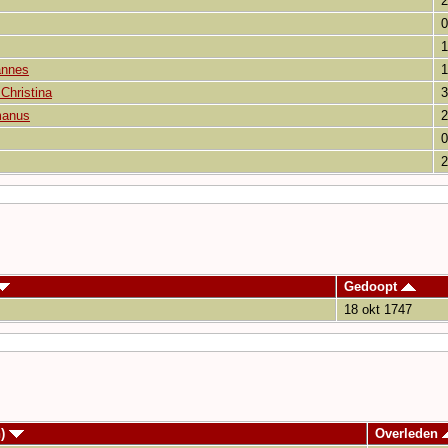
2
0
1
annes
1
Christina
3
manus
2
0
2
Gedoopt
18 okt 1747
n)
Overleden