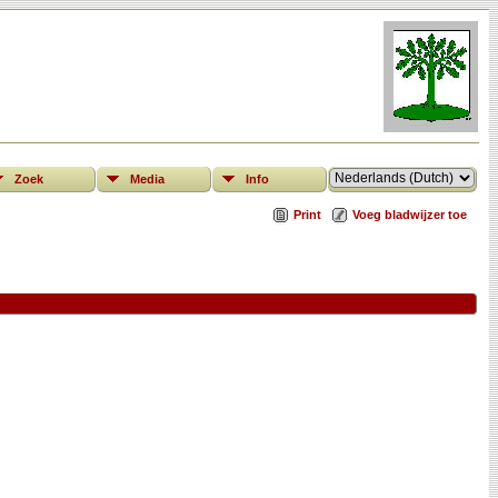
Zoek
Media
Info
Print
Voeg bladwijzer toe