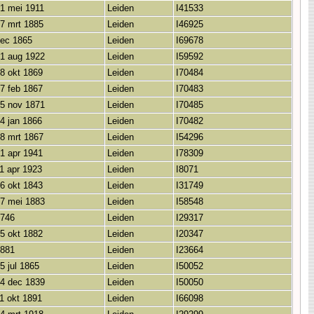
1 mei 1911
Leiden
I41533
7 mrt 1885
Leiden
I46925
ec 1865
Leiden
I69678
1 aug 1922
Leiden
I59592
8 okt 1869
Leiden
I70484
7 feb 1867
Leiden
I70483
5 nov 1871
Leiden
I70485
4 jan 1866
Leiden
I70482
8 mrt 1867
Leiden
I54296
1 apr 1941
Leiden
I78309
1 apr 1923
Leiden
I8071
6 okt 1843
Leiden
I31749
7 mei 1883
Leiden
I58548
746
Leiden
I29317
5 okt 1882
Leiden
I20347
881
Leiden
I23664
5 jul 1865
Leiden
I50052
4 dec 1839
Leiden
I50050
1 okt 1891
Leiden
I66098