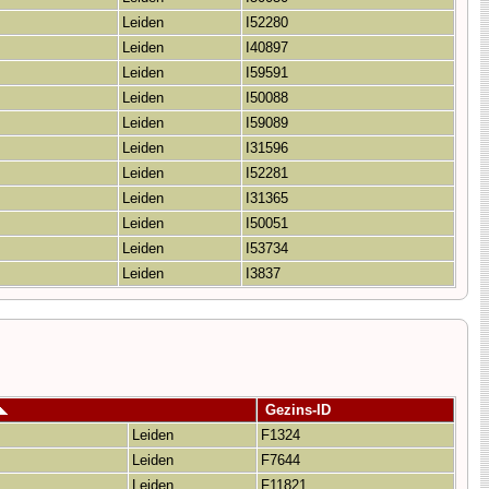
Leiden
I52280
Leiden
I40897
Leiden
I59591
Leiden
I50088
Leiden
I59089
Leiden
I31596
Leiden
I52281
Leiden
I31365
Leiden
I50051
Leiden
I53734
Leiden
I3837
Gezins-ID
Leiden
F1324
Leiden
F7644
Leiden
F11821