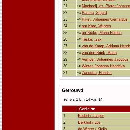
21
Mackaaij, ds. Pieter Johann
22
Pasma, Sigurd
23
Piket, Johannes Gerhardus
24
ten Kate, Wijbren
25
ter Brake, Maria Helena
26
Teske, Izak
27
van de Kamp, Adriana Hendr
28
van den Brink, Maria
29
Verhoef, Johannes Jacobus
30
Winter, Johanna Hendrika
31
Zandstra, Hendrik
Getrouwd
Treffers 1 t/m 14 van 14
Gezin
1
Bedorf / Jasper
2
Berkhof / Los
3
de Winter / Kleijn