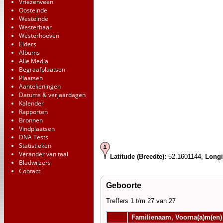
Vriezenveen
Oosteinde
Westeinde
Westerhaar
Westerhoeven
Elders
Albums
Alle Media
Begraafplaatsen
Plaatsen
Aantekeningen
Datums & verjaardagen
Kalender
Rapporten
Bronnen
Vindplaatsen
DNA Tests
Statistieken
Verander van taal
Latitude (Breedte):
52.1601144,
Longi
Bladwijzers
Contact
Geboorte
Treffers 1 t/m 27 van 27
Familienaam, Voorna(a)m(en