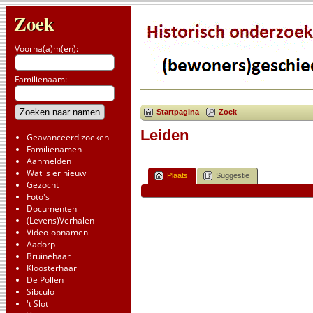
Zoek
Voorna(a)m(en):
Familienaam:
Startpagina
Zoek
Leiden
Geavanceerd zoeken
Familienamen
Aanmelden
Wat is er nieuw
Plaats
Suggestie
Gezocht
Foto's
Documenten
(Levens)Verhalen
Video-opnamen
Aadorp
Bruinehaar
Kloosterhaar
De Pollen
Sibculo
't Slot