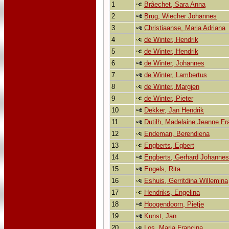
1
Brâechet, Sara Anna
2
Brug, Wiecher Johannes
3
Christiaanse, Maria Adriana
4
de Winter, Hendrik
5
de Winter, Hendrik
6
de Winter, Johannes
7
de Winter, Lambertus
8
de Winter, Margjen
9
de Winter, Pieter
10
Dekker, Jan Hendrik
11
Dutilh, Madelaine Jeanne Fr
12
Endeman, Berendiena
13
Engberts, Egbert
14
Engberts, Gerhard Johannes
15
Engels, Rita
16
Eshuis, Gerritdina Willemina
17
Hendriks, Engelina
18
Hoogendoorn, Pietje
19
Kunst, Jan
20
Los, Maria Francina