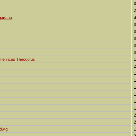
0
2
garetha
d
0
0
0
0
0
Henricus Theodorus
1
2
1
1
1
1
1
1
2
2
dwig
1