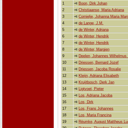
1
Boon, Dirk Johan
2
Christiaanse, Maria Adriana
3
Cornielje, Johanna Maria Mar
4
de Lange, J.M.
5
de Winter, Adriana
6
de Winter, Hendrik
7
de Winter, Hendrik
8
de Winter, Margjen
9
Deelen, Johannes Wilhelmus 
10
Driessen, Bernard Jozef
11
Driessen, Jacoba Rosalie
12
Kleijn, Adriana Elisabeth
13
Kruijtbosch, Derk Jan
14
Ligtvoet, Pieter
15
Los, Adriana Jacoba
16
Los, Dirk
17
Los, Frans Johannes
18
Los, Maria Francina
19
Rèumke, August Mattheus Lu