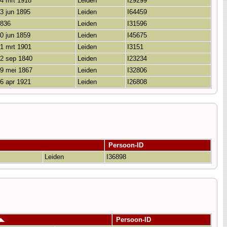
4 mrt 1918
Leiden
I29299
3 jun 1895
Leiden
I64459
836
Leiden
I31596
0 jun 1859
Leiden
I45675
1 mrt 1901
Leiden
I3151
2 sep 1840
Leiden
I23234
9 mei 1867
Leiden
I32806
6 apr 1921
Leiden
I26808
Persoon-ID
Leiden
I36898
Persoon-ID