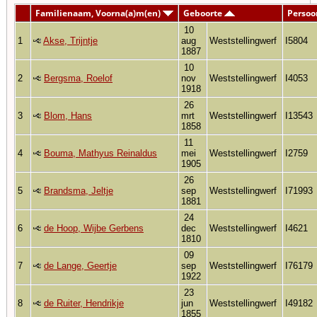
Familienaam, Voorna(a)m(en)
Geboorte
Persoo
10
1
Akse, Trijntje
aug
Weststellingwerf
I5804
1887
10
2
Bergsma, Roelof
nov
Weststellingwerf
I4053
1918
26
3
Blom, Hans
mrt
Weststellingwerf
I13543
1858
11
4
Bouma, Mathyus Reinaldus
mei
Weststellingwerf
I2759
1905
26
5
Brandsma, Jeltje
sep
Weststellingwerf
I71993
1881
24
6
de Hoop, Wijbe Gerbens
dec
Weststellingwerf
I4621
1810
09
7
de Lange, Geertje
sep
Weststellingwerf
I76179
1922
23
8
de Ruiter, Hendrikje
jun
Weststellingwerf
I49182
1855