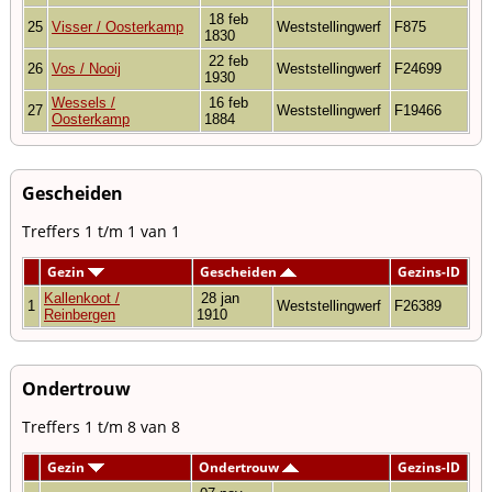
18 feb
25
Visser / Oosterkamp
Weststellingwerf
F875
1830
22 feb
26
Vos / Nooij
Weststellingwerf
F24699
1930
Wessels /
16 feb
27
Weststellingwerf
F19466
Oosterkamp
1884
Gescheiden
Treffers 1 t/m 1 van 1
Gezin
Gescheiden
Gezins-ID
Kallenkoot /
28 jan
1
Weststellingwerf
F26389
Reinbergen
1910
Ondertrouw
Treffers 1 t/m 8 van 8
Gezin
Ondertrouw
Gezins-ID