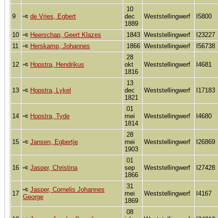
10
9
de Vries, Egbert
dec
Weststellingwerf
I5800
1889
10
Heerschap, Geert Klazes
1843
Weststellingwerf
I23227
11
Herskamp, Johannes
1866
Weststellingwerf
I56738
28
12
Hopstra, Hendrikus
okt
Weststellingwerf
I4681
1816
13
13
Hopstra, Lykel
dec
Weststellingwerf
I17183
1821
01
14
Hopstra, Tyde
mei
Weststellingwerf
I4680
1814
28
15
Jansen, Egbertje
mei
Weststellingwerf
I26869
1903
01
16
Jasper, Christina
sep
Weststellingwerf
I27428
1866
31
Jasper, Cornelis Johannes
17
mei
Weststellingwerf
I4167
George
1869
08