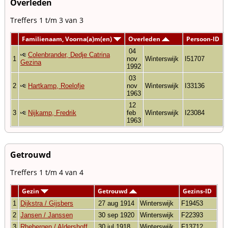
Overleden
Treffers 1 t/m 3 van 3
Familienaam, Voorna(a)m(en)
Overleden
Persoon-ID
04
Colenbrander, Dedje Catrina
1
nov
Winterswijk
I51707
Gezina
1992
03
2
Hartkamp, Roelofje
nov
Winterswijk
I33136
1963
12
3
Nijkamp, Fredrik
feb
Winterswijk
I23084
1963
Getrouwd
Treffers 1 t/m 4 van 4
Gezin
Getrouwd
Gezins-ID
1
Dijkstra / Gijsbers
27 aug 1914
Winterswijk
F19453
2
Jansen / Janssen
30 sep 1920
Winterswijk
F22393
3
Rhebergen / Aldershoff
30 jul 1918
Winterswijk
F13712