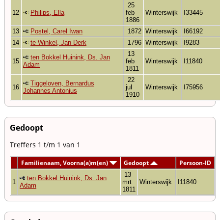
25
12
Philips, Ella
feb
Winterswijk
I33445
1886
13
Postel, Carel Iwan
1872
Winterswijk
I66192
14
te Winkel, Jan Derk
1796
Winterswijk
I9283
13
ten Bokkel Huinink, Ds. Jan
15
feb
Winterswijk
I11840
Adam
1811
22
Tiggeloven, Bernardus
16
jul
Winterswijk
I75956
Johannes Antonius
1910
Gedoopt
Treffers 1 t/m 1 van 1
Familienaam, Voorna(a)m(en)
Gedoopt
Persoon-ID
13
ten Bokkel Huinink, Ds. Jan
1
mrt
Winterswijk
I11840
Adam
1811