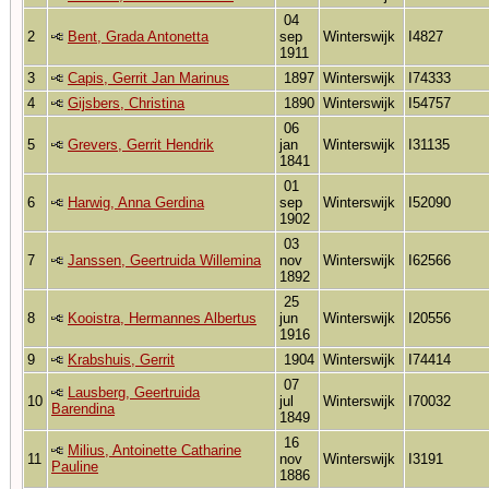
04
2
Bent, Grada Antonetta
sep
Winterswijk
I4827
1911
3
Capis, Gerrit Jan Marinus
1897
Winterswijk
I74333
4
Gijsbers, Christina
1890
Winterswijk
I54757
06
5
Grevers, Gerrit Hendrik
jan
Winterswijk
I31135
1841
01
6
Harwig, Anna Gerdina
sep
Winterswijk
I52090
1902
03
7
Janssen, Geertruida Willemina
nov
Winterswijk
I62566
1892
25
8
Kooistra, Hermannes Albertus
jun
Winterswijk
I20556
1916
9
Krabshuis, Gerrit
1904
Winterswijk
I74414
07
Lausberg, Geertruida
10
jul
Winterswijk
I70032
Barendina
1849
16
Milius, Antoinette Catharine
11
nov
Winterswijk
I3191
Pauline
1886