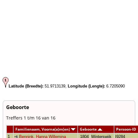
Latitude (Breedte):
51.9713139,
Longitude (Lengte):
6.7205090
Geboorte
Treffers 1 t/m 16 van 16
Familienaam, Voorna(a)m(en)
Geboorte
Persoon-ID
1
Bennink, Hanna Willemina
1804
Winterswijk
I9284