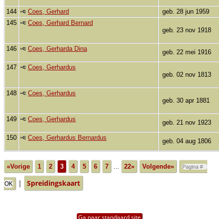
144
Coes, Gerhard
geb. 28 jun 1959
145
Coes, Gerhard Bernard
geb. 23 nov 1918
146
Coes, Gerharda Dina
geb. 22 mei 1916
147
Coes, Gerhardus
geb. 02 nov 1813
148
Coes, Gerhardus
geb. 30 apr 1881
149
Coes, Gerhardus
geb. 21 nov 1923
150
Coes, Gerhardus Bernardus
geb. 04 aug 1806
«Vorige
1
2
3
4
5
6
7
...
22»
Volgende»
|
Spreidingskaart
Ga naar standaard site