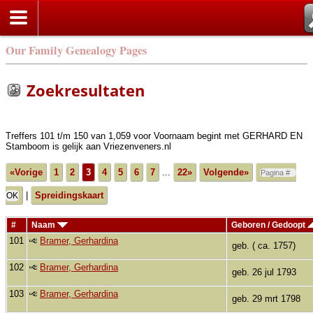
Zoek
Our Family Genealogy Pages
Zoekresultaten
Treffers 101 t/m 150 van 1,059 voor Voornaam begint met GERHARD EN
Stamboom is gelijk aan Vriezenveners.nl
«Vorige
1
2
3
4
5
6
7
...
22»
Volgende»
|
Spreidingskaart
#
Naam
Geboren / Gedoopt
101
Bramer, Gerhardina
geb. ( ca. 1757)
102
Bramer, Gerhardina
geb. 26 jul 1793
103
Bramer, Gerhardina
geb. 29 mrt 1798