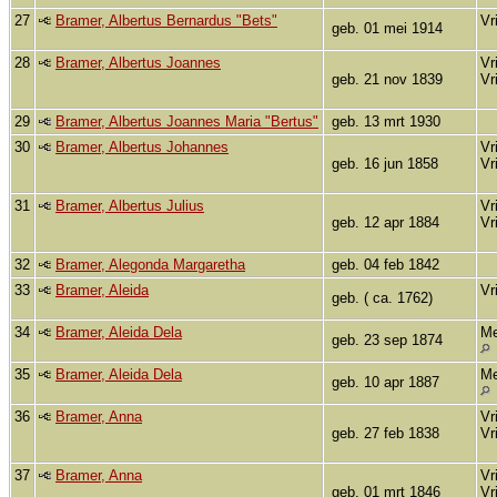
27
Bramer, Albertus Bernardus "Bets"
Vr
geb. 01 mei 1914
28
Bramer, Albertus Joannes
Vr
geb. 21 nov 1839
Vr
29
Bramer, Albertus Joannes Maria "Bertus"
geb. 13 mrt 1930
30
Bramer, Albertus Johannes
Vr
geb. 16 jun 1858
Vr
31
Bramer, Albertus Julius
Vr
geb. 12 apr 1884
Vr
32
Bramer, Alegonda Margaretha
geb. 04 feb 1842
33
Bramer, Aleida
Vr
geb. ( ca. 1762)
34
Bramer, Aleida Dela
Me
geb. 23 sep 1874
35
Bramer, Aleida Dela
Me
geb. 10 apr 1887
36
Bramer, Anna
Vr
geb. 27 feb 1838
Vr
37
Bramer, Anna
Vr
geb. 01 mrt 1846
Vr