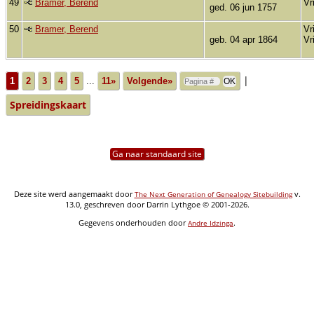
49
Bramer, Berend
Vr
ged. 06 jun 1757
50
Bramer, Berend
Vr
geb. 04 apr 1864
Vr
|
1
2
3
4
5
...
11»
Volgende»
Spreidingskaart
Ga naar standaard site
Deze site werd aangemaakt door
v.
The Next Generation of Genealogy Sitebuilding
13.0, geschreven door Darrin Lythgoe © 2001-2026.
Gegevens onderhouden door
.
Andre Idzinga