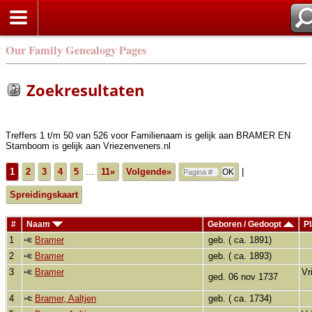
Zoek
Our Family Genealogy Pages
Zoekresultaten
Treffers 1 t/m 50 van 526 voor Familienaam is gelijk aan BRAMER EN
Stamboom is gelijk aan Vriezenveners.nl
1
2
3
4
5
...
11»
Volgende»
|
Spreidingskaart
#
Naam
Geboren / Gedoopt
Pl
1
Bramer
geb. ( ca. 1891)
2
Bramer
geb. ( ca. 1893)
3
Bramer
Vr
ged. 06 nov 1737
4
Bramer, Aaltjen
geb. ( ca. 1734)