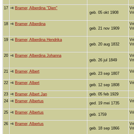
17
Bramer, Alberdina "Dien"
Vr
geb. 05 okt 1908
Vr
18
Bramer, Alberdina
Vr
geb. 21 nov 1909
Vr
19
Bramer, Alberdina Hendrika
Vr
geb. 20 aug 1832
Vr
20
Bramer, Alberdina Johanna
Vr
geb. 26 jul 1849
Vr
21
Bramer, Albert
Vr
geb. 23 sep 1807
22
Bramer, Albert
Vr
geb. 12 sep 1808
23
Bramer, Albert Jan
geb. 05 feb 1929
24
Bramer, Albertus
Vr
ged. 19 mei 1735
25
Bramer, Albertus
Vr
geb. 1759
26
Bramer, Albertus
Vr
geb. 18 sep 1866
Vr