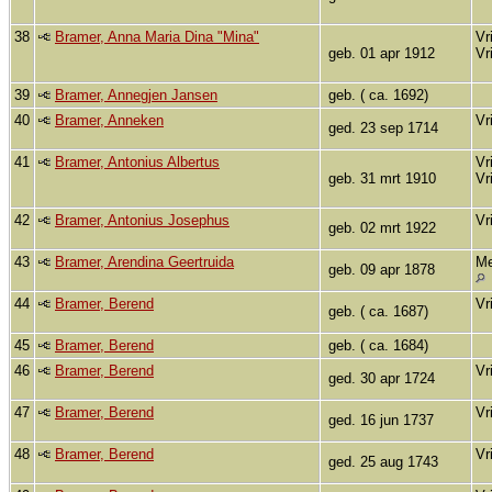
38
Bramer, Anna Maria Dina "Mina"
Vr
geb. 01 apr 1912
Vr
39
Bramer, Annegjen Jansen
geb. ( ca. 1692)
40
Bramer, Anneken
Vr
ged. 23 sep 1714
41
Bramer, Antonius Albertus
Vr
geb. 31 mrt 1910
Vr
42
Bramer, Antonius Josephus
Vr
geb. 02 mrt 1922
43
Bramer, Arendina Geertruida
Me
geb. 09 apr 1878
44
Bramer, Berend
Vr
geb. ( ca. 1687)
45
Bramer, Berend
geb. ( ca. 1684)
46
Bramer, Berend
Vr
ged. 30 apr 1724
47
Bramer, Berend
Vr
ged. 16 jun 1737
48
Bramer, Berend
Vr
ged. 25 aug 1743