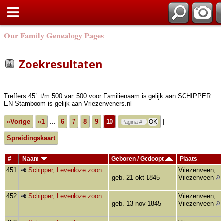
Zoek
Our Family Genealogy Pages
Zoekresultaten
Treffers 451 t/m 500 van 500 voor Familienaam is gelijk aan SCHIPPER
EN Stamboom is gelijk aan Vriezenveners.nl
«Vorige
«1
...
6
7
8
9
10
|
Spreidingskaart
#
Naam
Geboren / Gedoopt
Plaats
451
Schipper, Levenloze zoon
Vriezenveen,
geb. 21 okt 1845
Vriezenveen
452
Schipper, Levenloze zoon
Vriezenveen,
geb. 13 nov 1845
Vriezenveen