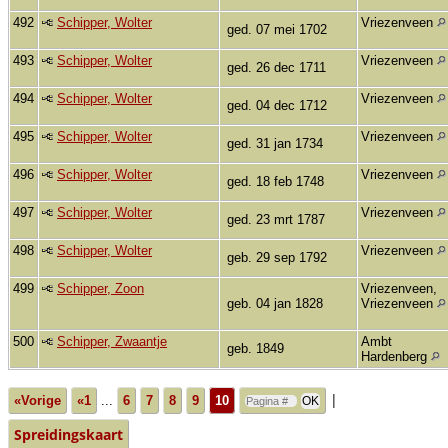
492
Schipper, Wolter
Vriezenveen
ged. 07 mei 1702
493
Schipper, Wolter
Vriezenveen
ged. 26 dec 1711
494
Schipper, Wolter
Vriezenveen
ged. 04 dec 1712
495
Schipper, Wolter
Vriezenveen
ged. 31 jan 1734
496
Schipper, Wolter
Vriezenveen
ged. 18 feb 1748
497
Schipper, Wolter
Vriezenveen
ged. 23 mrt 1787
498
Schipper, Wolter
Vriezenveen
geb. 29 sep 1792
499
Schipper, Zoon
Vriezenveen,
geb. 04 jan 1828
Vriezenveen
500
Schipper, Zwaantje
Ambt
geb. 1849
Hardenberg
|
«Vorige
«1
...
6
7
8
9
10
Spreidingskaart