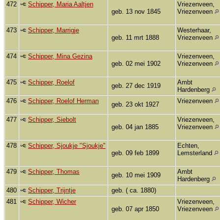
472
Schipper, Maria Aaltjen
Vriezenveen,
geb. 13 nov 1845
Vriezenveen
473
Schipper, Marrigje
Westerhaar,
geb. 11 mrt 1888
Vriezenveen
474
Schipper, Mina Gezina
Vriezenveen,
geb. 02 mei 1902
Vriezenveen
475
Schipper, Roelof
Ambt
geb. 27 dec 1919
Hardenberg
476
Schipper, Roelof Herman
Vriezenveen
geb. 23 okt 1927
477
Schipper, Siebolt
Vriezenveen,
geb. 04 jan 1885
Vriezenveen
478
Schipper, Sjoukje "Sjoukje"
Echten,
geb. 09 feb 1899
Lemsterland
479
Schipper, Thomas
Ambt
geb. 10 mei 1909
Hardenberg
480
Schipper, Trijntje
geb. ( ca. 1880)
481
Schipper, Wicher
Vriezenveen,
geb. 07 apr 1850
Vriezenveen