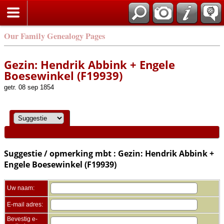
Zoek
Our Family Genealogy Pages
Gezin: Hendrik Abbink + Engele
Boesewinkel (F19939)
getr. 08 sep 1854
Suggestie / opmerking mbt : Gezin: Hendrik Abbink +
Engele Boesewinkel (F19939)
Uw naam:
E-mail adres:
Bevestig e-