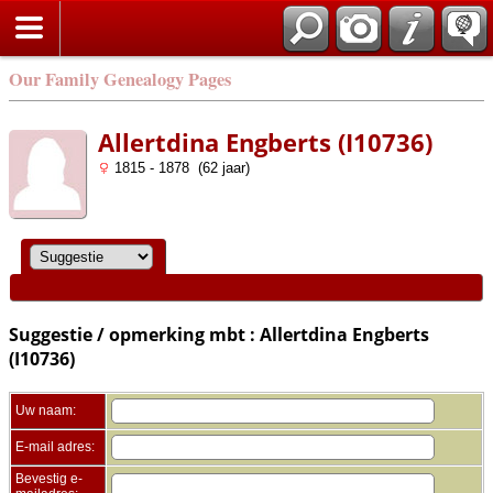
Zoek
Our Family Genealogy Pages
Allertdina Engberts (I10736)
1815 - 1878 (62 jaar)
Suggestie / opmerking mbt : Allertdina Engberts
(I10736)
Uw naam:
E-mail adres:
Bevestig e-