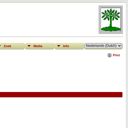
Zoek
Media
Info
Print