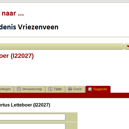
oer (I22027)
elingen
Verwantschap
Tijdlijn
Gezin
Suggestie
rtus Letteboer (I22027)