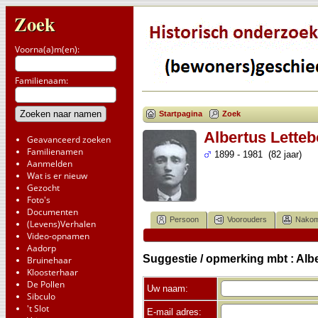
Zoek
Voorna(a)m(en):
Familienaam:
Startpagina
Zoek
Albertus Letteb
Geavanceerd zoeken
Familienamen
1899 - 1981 (82 jaar)
Aanmelden
Wat is er nieuw
Gezocht
Foto's
Documenten
Persoon
Voorouders
Nakom
(Levens)Verhalen
Video-opnamen
Aadorp
Suggestie / opmerking mbt : Albe
Bruinehaar
Kloosterhaar
De Pollen
Uw naam:
Sibculo
't Slot
E-mail adres: