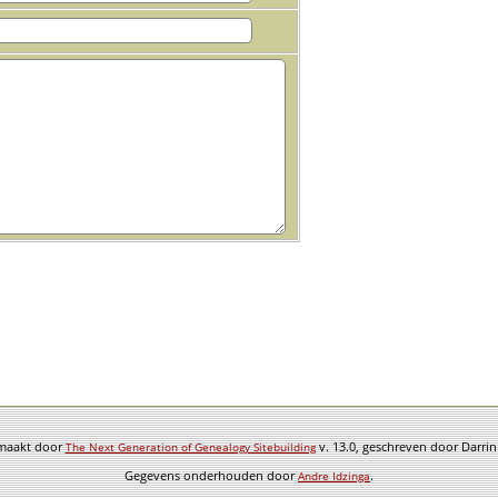
emaakt door
v. 13.0, geschreven door Darri
The Next Generation of Genealogy Sitebuilding
Gegevens onderhouden door
.
Andre Idzinga