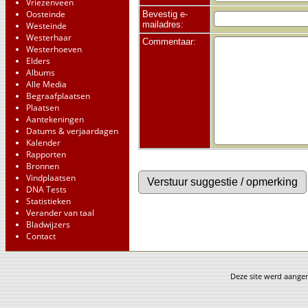
Vriezenveen
Oosteinde
Bevestig e-
mailadres:
Westeinde
Westerhaar
Commentaar:
Westerhoeven
Elders
Albums
Alle Media
Begraafplaatsen
Plaatsen
Aantekeningen
Datums & verjaardagen
Kalender
Rapporten
Bronnen
Vindplaatsen
DNA Tests
Statistieken
Verander van taal
Bladwijzers
Contact
Deze site werd aang