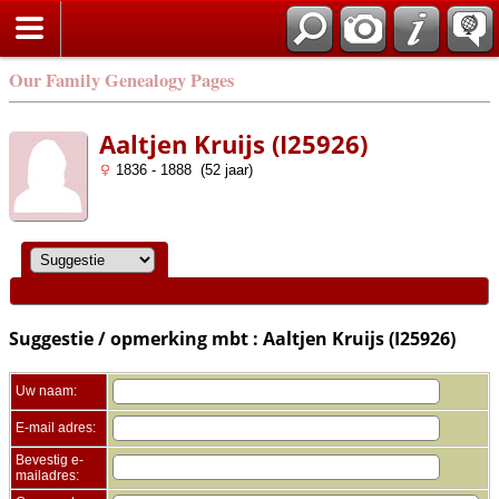
Zoek
Our Family Genealogy Pages
Aaltjen Kruijs (I25926)
1836 - 1888 (52 jaar)
Suggestie / opmerking mbt : Aaltjen Kruijs (I25926)
Uw naam:
E-mail adres:
Bevestig e-
mailadres: