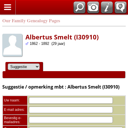
Zoek
Our Family Genealogy Pages
Albertus Smelt (I30910)
1862 - 1892 (29 jaar)
Suggestie / opmerking mbt : Albertus Smelt (I30910)
Uw naam:
E-mail adres:
Bevestig e-
mailadres: