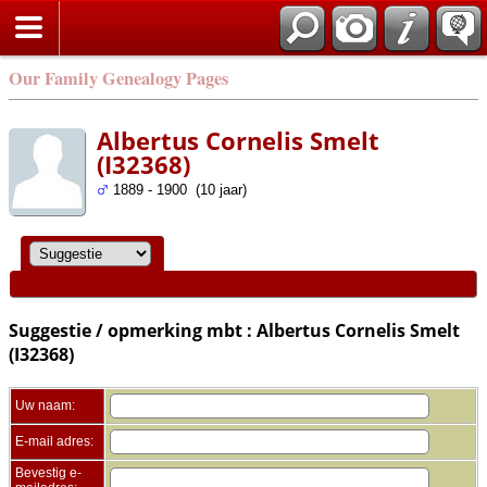
Zoek
Our Family Genealogy Pages
Albertus Cornelis Smelt
(I32368)
1889 - 1900 (10 jaar)
Suggestie / opmerking mbt : Albertus Cornelis Smelt
(I32368)
Uw naam:
E-mail adres:
Bevestig e-