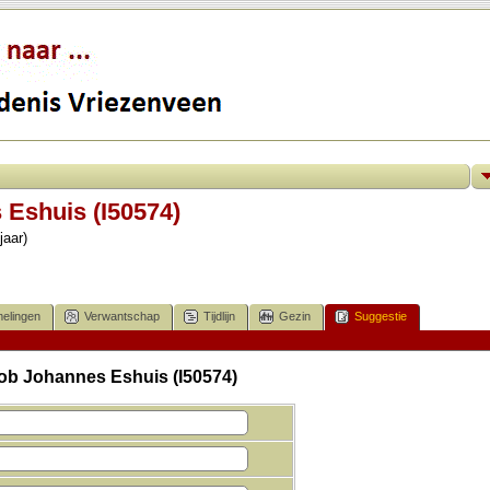
Eshuis (I50574)
jaar)
elingen
Verwantschap
Tijdlijn
Gezin
Suggestie
cob Johannes Eshuis (I50574)