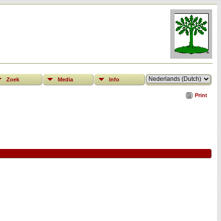
Zoek
Media
Info
Print