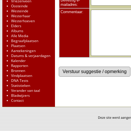
Bevestig e-
Vriezenveen
mailadres:
Oosteinde
Westeinde
Commentaar:
Westerhaar
Westerhoeven
Elders
Albums
Alle Media
Begraafplaatsen
Plaatsen
Aantekeningen
Datums & verjaardagen
Kalender
Rapporten
Bronnen
Vindplaatsen
DNA Tests
Statistieken
Verander van taal
Bladwijzers
Contact
Deze site werd aang