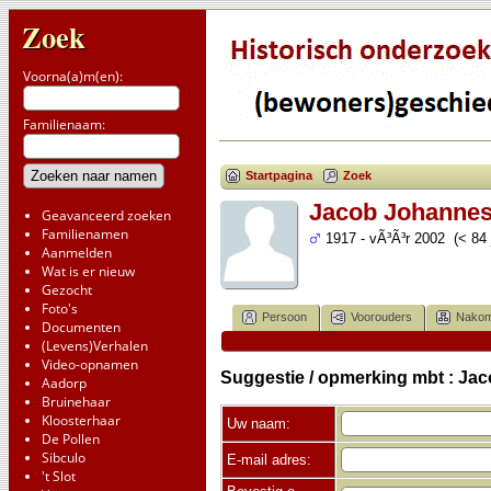
Zoek
Voorna(a)m(en):
Familienaam:
Startpagina
Zoek
Jacob Johannes 
Geavanceerd zoeken
Familienamen
1917 - vÃ³Ã³r 2002 (< 84 
Aanmelden
Wat is er nieuw
Gezocht
Foto's
Persoon
Voorouders
Nakom
Documenten
(Levens)Verhalen
Video-opnamen
Suggestie / opmerking mbt : Ja
Aadorp
Bruinehaar
Kloosterhaar
Uw naam:
De Pollen
Sibculo
E-mail adres:
't Slot