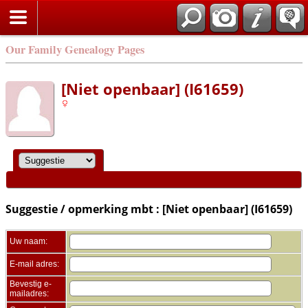
Zoek
Our Family Genealogy Pages
[Niet openbaar] (I61659)
Suggestie / opmerking mbt : [Niet openbaar] (I61659)
Uw naam:
E-mail adres:
Bevestig e-
mailadres: