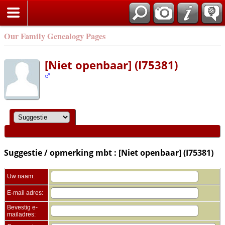
Zoek
Our Family Genealogy Pages
[Niet openbaar] (I75381)
Suggestie / opmerking mbt : [Niet openbaar] (I75381)
Uw naam:
E-mail adres:
Bevestig e-
mailadres: