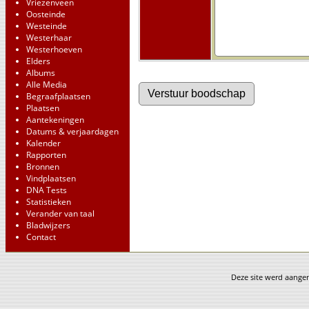
Vriezenveen
Oosteinde
Westeinde
Westerhaar
Westerhoeven
Elders
Albums
Alle Media
Begraafplaatsen
Plaatsen
Aantekeningen
Datums & verjaardagen
Kalender
Rapporten
Bronnen
Vindplaatsen
DNA Tests
Statistieken
Verander van taal
Bladwijzers
Contact
Deze site werd aang