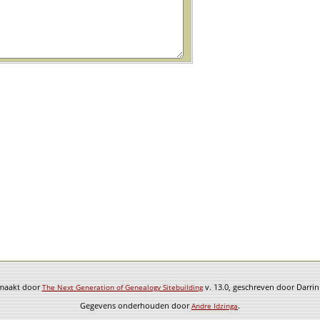
emaakt door
v. 13.0, geschreven door Darri
The Next Generation of Genealogy Sitebuilding
Gegevens onderhouden door
.
Andre Idzinga