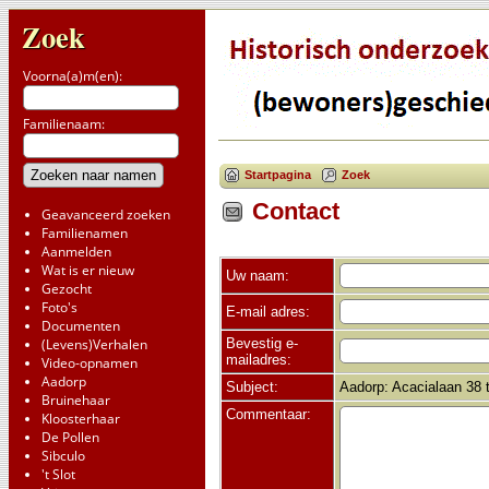
Zoek
Voorna(a)m(en):
Familienaam:
Startpagina
Zoek
Contact
Geavanceerd zoeken
Familienamen
Aanmelden
Wat is er nieuw
Uw naam:
Gezocht
Foto's
E-mail adres:
Documenten
Bevestig e-
(Levens)Verhalen
mailadres:
Video-opnamen
Aadorp
Subject:
Aadorp: Acacialaan 38 
Bruinehaar
Commentaar:
Kloosterhaar
De Pollen
Sibculo
't Slot