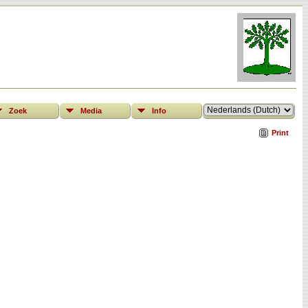
Zoek
Media
Info
Print