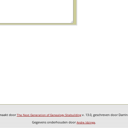
emaakt door
v. 13.0, geschreven door Darri
The Next Generation of Genealogy Sitebuilding
Gegevens onderhouden door
.
Andre Idzinga