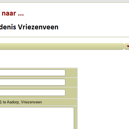
01 te Aadorp, Vriezenveen