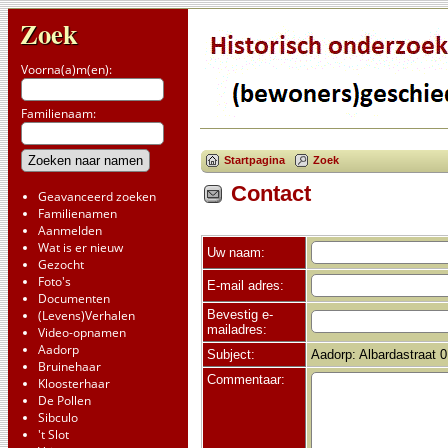
Zoek
Voorna(a)m(en):
Familienaam:
Startpagina
Zoek
Contact
Geavanceerd zoeken
Familienamen
Aanmelden
Wat is er nieuw
Uw naam:
Gezocht
Foto's
E-mail adres:
Documenten
Bevestig e-
(Levens)Verhalen
mailadres:
Video-opnamen
Aadorp
Subject:
Aadorp: Albardastraat 
Bruinehaar
Commentaar:
Kloosterhaar
De Pollen
Sibculo
't Slot