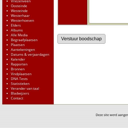
Vriezenveen
Oosteinde
Westeinde
Westerhaar
Westerhoeven
Elders
Albums
Alle Media
Begraafplaatsen
Plaatsen
Aantekeningen
Datums & verjaardagen
Kalender
Rapporten
Bronnen
Vindplaatsen
DNA Tests
Statistieken
Verander van taal
Bladwijzers
Contact
Deze site werd aang