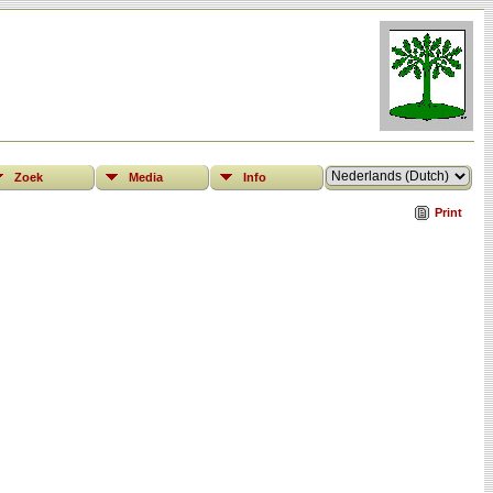
Zoek
Media
Info
Print