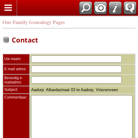
Zoek
Our Family Genealogy Pages
Contact
Uw naam:
E-mail adres:
Bevestig e-
mailadres:
Subject:
Aadorp: Albardastraat 03 te Aadorp, Vriezenveen
Commentaar: