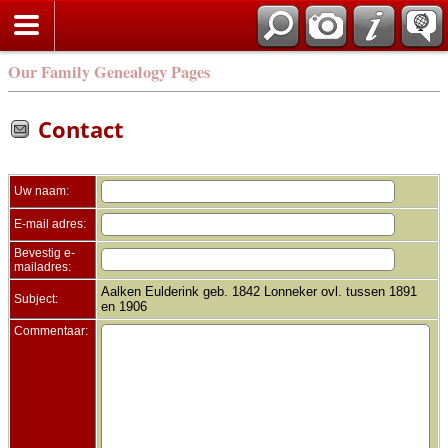
Zoek
Our Family Genealogy Pages
Contact
Uw naam:
E-mail adres:
Bevestig e-
mailadres:
Aalken Eulderink geb. 1842 Lonneker ovl. tussen 1891
Subject:
en 1906
Commentaar: