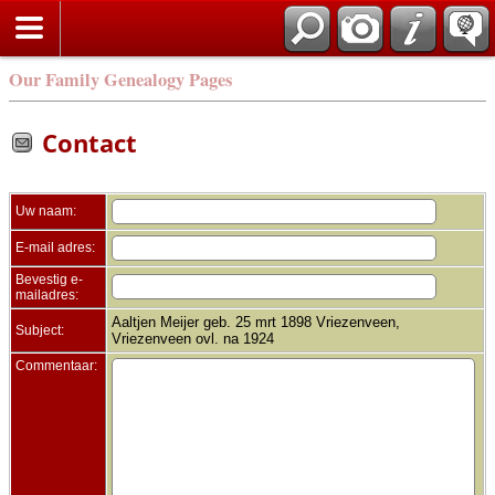
Zoek
Our Family Genealogy Pages
Contact
Uw naam:
E-mail adres:
Bevestig e-
mailadres:
Aaltjen Meijer geb. 25 mrt 1898 Vriezenveen,
Subject:
Vriezenveen ovl. na 1924
Commentaar: