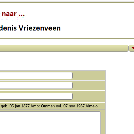
nk geb. 05 jan 1877 Ambt Ommen ovl. 07 nov 1937 Almelo