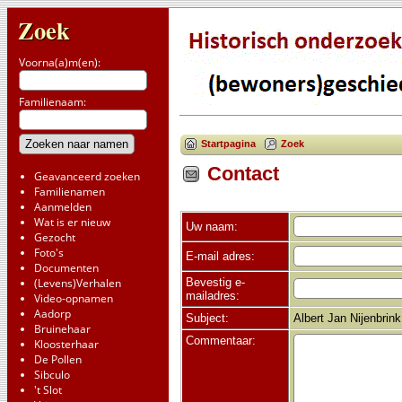
Zoek
Voorna(a)m(en):
Familienaam:
Startpagina
Zoek
Contact
Geavanceerd zoeken
Familienamen
Aanmelden
Wat is er nieuw
Uw naam:
Gezocht
Foto's
E-mail adres:
Documenten
Bevestig e-
(Levens)Verhalen
mailadres:
Video-opnamen
Aadorp
Subject:
Albert Jan Nijenbri
Bruinehaar
Commentaar:
Kloosterhaar
De Pollen
Sibculo
't Slot