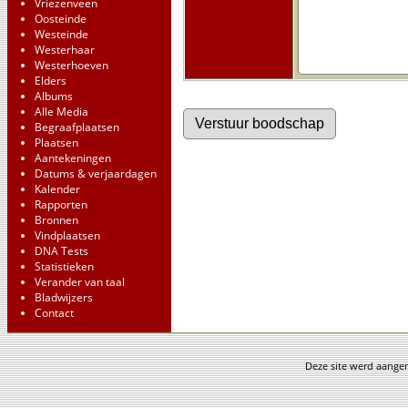
Vriezenveen
Oosteinde
Westeinde
Westerhaar
Westerhoeven
Elders
Albums
Alle Media
Begraafplaatsen
Plaatsen
Aantekeningen
Datums & verjaardagen
Kalender
Rapporten
Bronnen
Vindplaatsen
DNA Tests
Statistieken
Verander van taal
Bladwijzers
Contact
Deze site werd aang