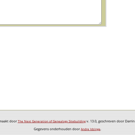
emaakt door
v. 13.0, geschreven door Darri
The Next Generation of Genealogy Sitebuilding
Gegevens onderhouden door
.
Andre Idzinga