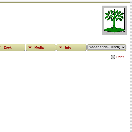
Zoek
Media
Info
Print