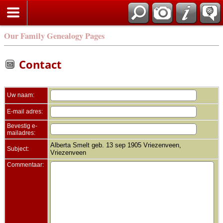
Zoek
Our Family Genealogy Pages
Contact
Uw naam:
E-mail adres:
Bevestig e-
mailadres:
Alberta Smelt geb. 13 sep 1905 Vriezenveen,
Subject:
Vriezenveen
Commentaar: