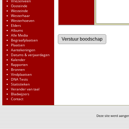
Vriezenveen
Oosteinde
Westeinde
Westerhaar
Westerhoeven
Elders
Albums
Alle Media
Begraafplaatsen
Plaatsen
Aantekeningen
Datums & verjaardagen
Kalender
Rapporten
Bronnen
Vindplaatsen
DNA Tests
Statistieken
Verander van taal
Bladwijzers
Contact
Deze site werd aang