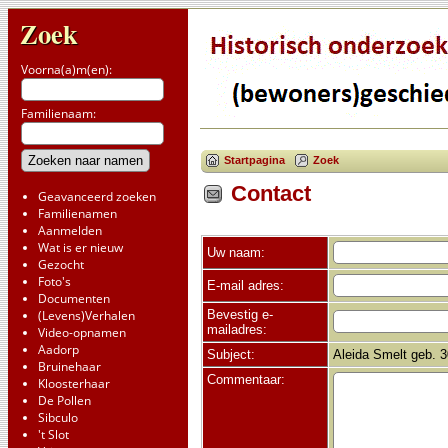
Zoek
Voorna(a)m(en):
Familienaam:
Startpagina
Zoek
Contact
Geavanceerd zoeken
Familienamen
Aanmelden
Wat is er nieuw
Uw naam:
Gezocht
Foto's
E-mail adres:
Documenten
Bevestig e-
(Levens)Verhalen
mailadres:
Video-opnamen
Aadorp
Subject:
Aleida Smelt geb. 
Bruinehaar
Commentaar:
Kloosterhaar
De Pollen
Sibculo
't Slot