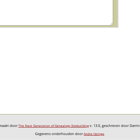
emaakt door
v. 13.0, geschreven door Darri
The Next Generation of Genealogy Sitebuilding
Gegevens onderhouden door
.
Andre Idzinga