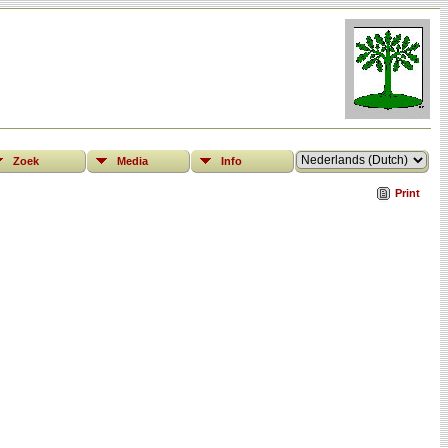
Zoek
Media
Info
Print