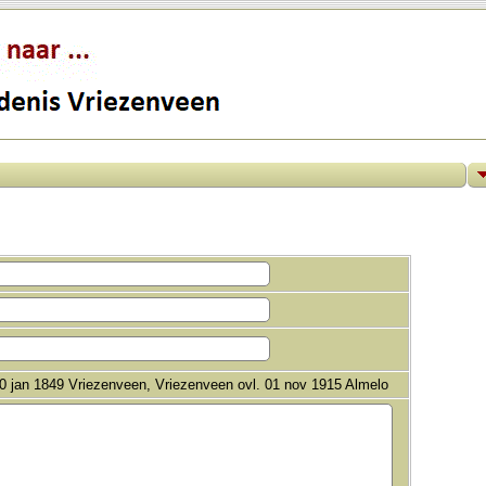
30 jan 1849 Vriezenveen, Vriezenveen ovl. 01 nov 1915 Almelo