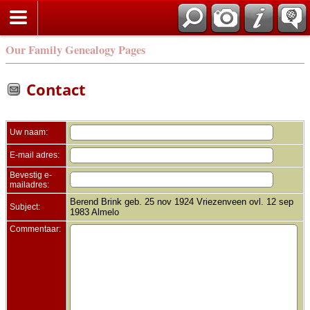
Zoek
Our Family Genealogy Pages
Contact
Uw naam:
E-mail adres:
Bevestig e-
mailadres:
Berend Brink geb. 25 nov 1924 Vriezenveen ovl. 12 sep
Subject:
1983 Almelo
Commentaar: