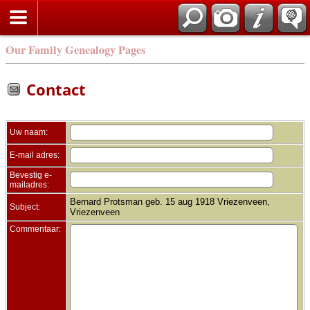
Zoek
Our Family Genealogy Pages
Contact
Uw naam:
E-mail adres:
Bevestig e-
mailadres:
Bernard Protsman geb. 15 aug 1918 Vriezenveen,
Subject:
Vriezenveen
Commentaar: