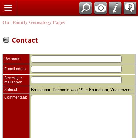
Zoek
Our Family Genealogy Pages
Contact
Uw naam:
E-mail adres:
Bevestig e-
mailadres:
Subject:
Bruinehaar: Driehoeksweg 19 te Bruinehaar, Vriezenveen
Commentaar: