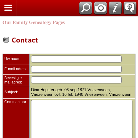
Zoek
Our Family Genealogy Pages
Contact
Uw naam:
E-mail adres:
Bevestig e-
mailadres:
Dina Hopster geb. 06 sep 1871 Vriezenveen,
Subject:
Vriezenveen ovl. 16 feb 1940 Vriezenveen, Vriezenveen
Commentaar: