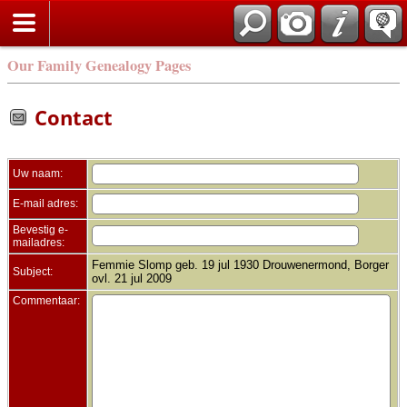
Zoek
Our Family Genealogy Pages
Contact
Uw naam:
E-mail adres:
Bevestig e-
mailadres:
Femmie Slomp geb. 19 jul 1930 Drouwenermond, Borger
Subject:
ovl. 21 jul 2009
Commentaar: