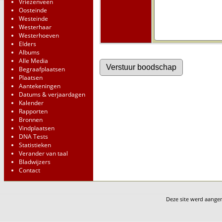
Vriezenveen
Oosteinde
Westeinde
Westerhaar
Westerhoeven
Elders
Albums
Alle Media
Begraafplaatsen
Plaatsen
Aantekeningen
Datums & verjaardagen
Kalender
Rapporten
Bronnen
Vindplaatsen
DNA Tests
Statistieken
Verander van taal
Bladwijzers
Contact
Deze site werd aang