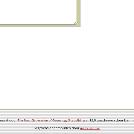
emaakt door
v. 13.0, geschreven door Darri
The Next Generation of Genealogy Sitebuilding
Gegevens onderhouden door
.
Andre Idzinga