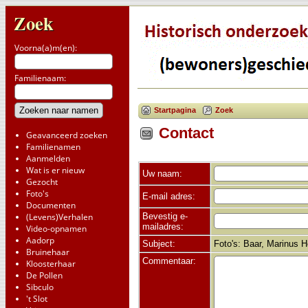
Zoek
Voorna(a)m(en):
Familienaam:
Startpagina
Zoek
Contact
Geavanceerd zoeken
Familienamen
Aanmelden
Wat is er nieuw
Uw naam:
Gezocht
Foto's
E-mail adres:
Documenten
Bevestig e-
(Levens)Verhalen
mailadres:
Video-opnamen
Aadorp
Subject:
Foto's: Baar, Marinus 
Bruinehaar
Commentaar:
Kloosterhaar
De Pollen
Sibculo
't Slot