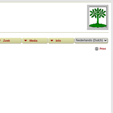
Zoek
Media
Info
Print