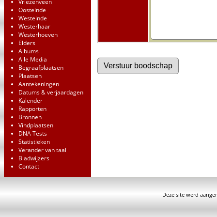
Vriezenveen
Oosteinde
Westeinde
Westerhaar
Westerhoeven
Elders
Albums
Alle Media
Begraafplaatsen
Plaatsen
Aantekeningen
Datums & verjaardagen
Kalender
Rapporten
Bronnen
Vindplaatsen
DNA Tests
Statistieken
Verander van taal
Bladwijzers
Contact
Deze site werd aang