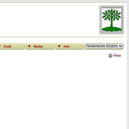
Zoek
Media
Info
Print