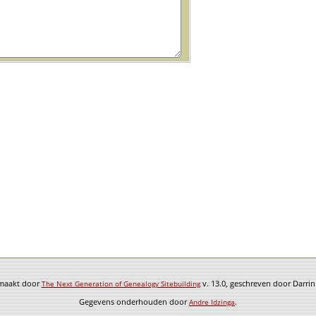
emaakt door
v. 13.0, geschreven door Darri
The Next Generation of Genealogy Sitebuilding
Gegevens onderhouden door
.
Andre Idzinga