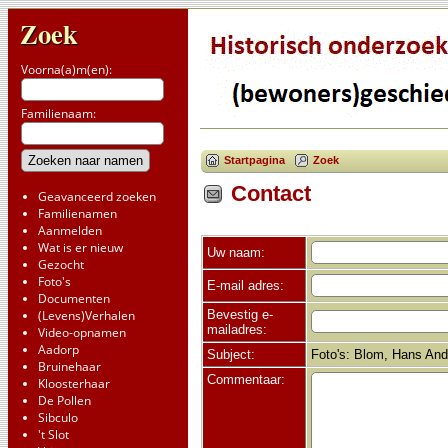
Zoek
Voorna(a)m(en):
Familienaam:
Startpagina
Zoek
Contact
Geavanceerd zoeken
Familienamen
Aanmelden
Wat is er nieuw
Uw naam:
Gezocht
Foto's
E-mail adres:
Documenten
Bevestig e-
(Levens)Verhalen
mailadres:
Video-opnamen
Aadorp
Subject:
Foto's: Blom, Hans And
Bruinehaar
Commentaar:
Kloosterhaar
De Pollen
Sibculo
't Slot