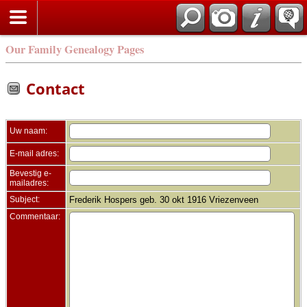
Zoek
Our Family Genealogy Pages
Contact
Uw naam:
E-mail adres:
Bevestig e-
mailadres:
Subject:
Frederik Hospers geb. 30 okt 1916 Vriezenveen
Commentaar: