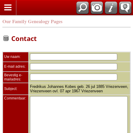
Zoek
Our Family Genealogy Pages
Contact
Uw naam:
E-mail adres:
Bevestig e-
mailadres:
Fredrikus Johannes Kobes geb. 26 jul 1885 Vriezenveen,
Subject:
Vriezenveen ovl. 07 apr 1967 Vriezenveen
Commentaar: