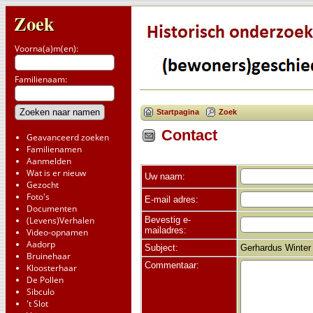
Zoek
Voorna(a)m(en):
Familienaam:
Startpagina
Zoek
Contact
Geavanceerd zoeken
Familienamen
Aanmelden
Wat is er nieuw
Uw naam:
Gezocht
Foto's
E-mail adres:
Documenten
Bevestig e-
(Levens)Verhalen
mailadres:
Video-opnamen
Aadorp
Subject:
Gerhardus Winter 
Bruinehaar
Commentaar:
Kloosterhaar
De Pollen
Sibculo
't Slot