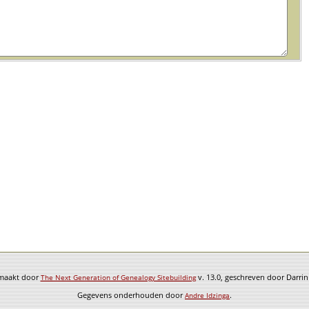
emaakt door
v. 13.0, geschreven door Darri
The Next Generation of Genealogy Sitebuilding
Gegevens onderhouden door
.
Andre Idzinga