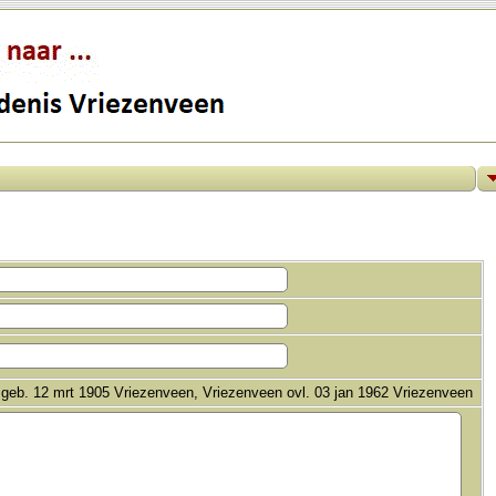
geb. 12 mrt 1905 Vriezenveen, Vriezenveen ovl. 03 jan 1962 Vriezenveen