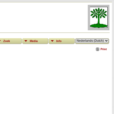
Zoek
Media
Info
Print