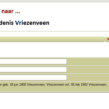
jer geb. 18 jun 1900 Vriezenveen, Vriezenveen ovl. 05 feb 1902 Vriezenveen,