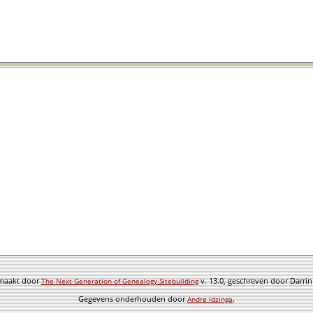
emaakt door
v. 13.0, geschreven door Darri
The Next Generation of Genealogy Sitebuilding
Gegevens onderhouden door
.
Andre Idzinga