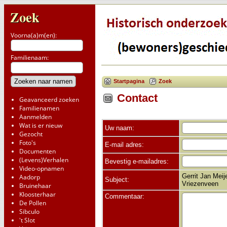
Zoek
Voorna(a)m(en):
Familienaam:
Startpagina
Zoek
Contact
Geavanceerd zoeken
Familienamen
Aanmelden
Wat is er nieuw
Uw naam:
Gezocht
Foto's
E-mail adres:
Documenten
(Levens)Verhalen
Bevestig e-mailadres:
Video-opnamen
Gerrit Jan Mei
Aadorp
Subject:
Vriezenveen
Bruinehaar
Kloosterhaar
Commentaar:
De Pollen
Sibculo
't Slot