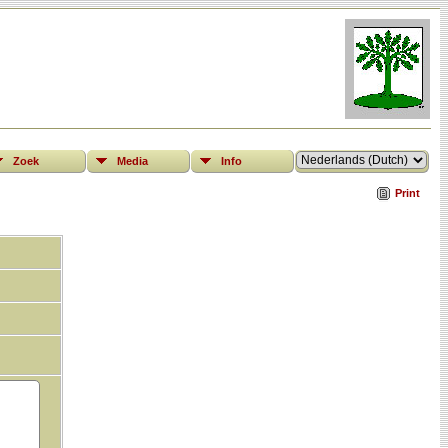
Zoek
Media
Info
Print