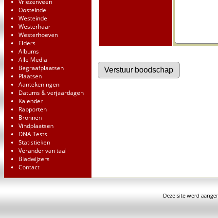
Vriezenveen
Oosteinde
Westeinde
Westerhaar
Westerhoeven
Elders
Albums
Alle Media
Begraafplaatsen
Plaatsen
Aantekeningen
Datums & verjaardagen
Kalender
Rapporten
Bronnen
Vindplaatsen
DNA Tests
Statistieken
Verander van taal
Bladwijzers
Contact
Deze site werd aang