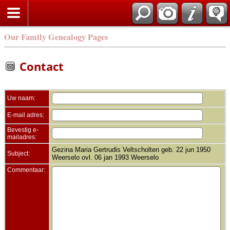
Zoek
Our Family Genealogy Pages
Contact
Uw naam:
E-mail adres:
Bevestig e-
mailadres:
Gezina Maria Gertrudis Veltscholten geb. 22 jun 1950
Subject:
Weerselo ovl. 06 jan 1993 Weerselo
Commentaar: