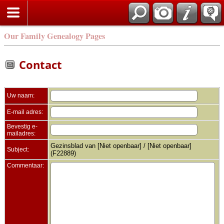
Zoek
Our Family Genealogy Pages
Contact
Uw naam:
E-mail adres:
Bevestig e-
mailadres:
Gezinsblad van [Niet openbaar] / [Niet openbaar]
Subject:
(F22889)
Commentaar: