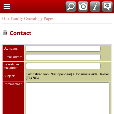
Zoek
Our Family Genealogy Pages
Contact
Uw naam:
E-mail adres:
Bevestig e-
mailadres:
Gezinsblad van [Niet openbaar] / Johanna Aleida Dekker
Subject:
(F14706)
Commentaar: