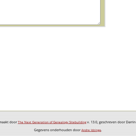
emaakt door
v. 13.0, geschreven door Darri
The Next Generation of Genealogy Sitebuilding
Gegevens onderhouden door
.
Andre Idzinga