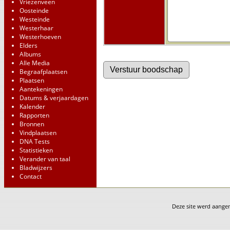
Vriezenveen
Oosteinde
Westeinde
Westerhaar
Westerhoeven
Elders
Albums
Alle Media
Begraafplaatsen
Plaatsen
Aantekeningen
Datums & verjaardagen
Kalender
Rapporten
Bronnen
Vindplaatsen
DNA Tests
Statistieken
Verander van taal
Bladwijzers
Contact
Deze site werd aang