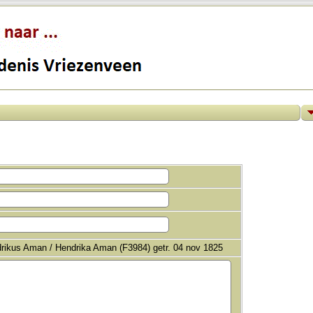
rikus Aman / Hendrika Aman (F3984) getr. 04 nov 1825