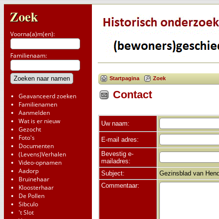
Zoek
Voorna(a)m(en):
Familienaam:
Startpagina
Zoek
Contact
Geavanceerd zoeken
Familienamen
Aanmelden
Wat is er nieuw
Uw naam:
Gezocht
Foto's
E-mail adres:
Documenten
Bevestig e-
(Levens)Verhalen
mailadres:
Video-opnamen
Aadorp
Subject:
Gezinsblad van Hend
Bruinehaar
Commentaar:
Kloosterhaar
De Pollen
Sibculo
't Slot