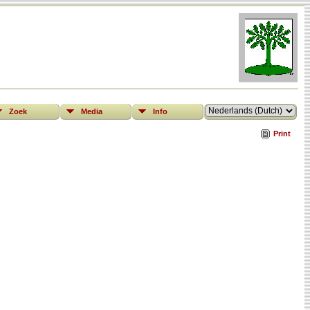
Zoek
Media
Info
Print