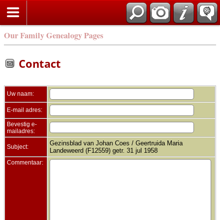
Zoek
Our Family Genealogy Pages
Contact
Uw naam:
E-mail adres:
Bevestig e-
mailadres:
Gezinsblad van Johan Coes / Geertruida Maria
Subject:
Landeweerd (F12559) getr. 31 jul 1958
Commentaar: