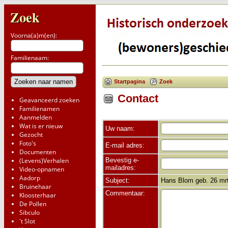
Zoek
Voorna(a)m(en):
Familienaam:
Startpagina
Zoek
Contact
Geavanceerd zoeken
Familienamen
Aanmelden
Wat is er nieuw
Uw naam:
Gezocht
Foto's
E-mail adres:
Documenten
Bevestig e-
(Levens)Verhalen
mailadres:
Video-opnamen
Aadorp
Subject:
Hans Blom geb. 26 mrt
Bruinehaar
Commentaar:
Kloosterhaar
De Pollen
Sibculo
't Slot