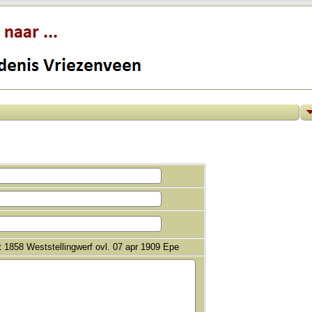
 1858 Weststellingwerf ovl. 07 apr 1909 Epe