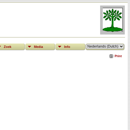
Zoek
Media
Info
Print