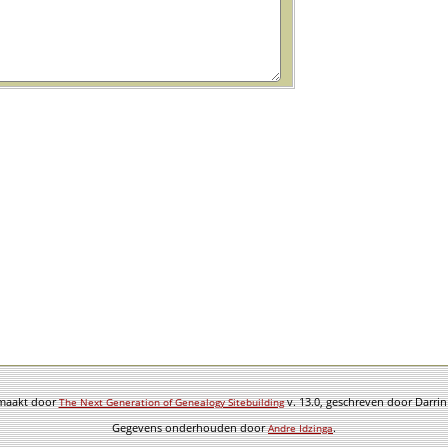
emaakt door
v. 13.0, geschreven door Darri
The Next Generation of Genealogy Sitebuilding
Gegevens onderhouden door
.
Andre Idzinga