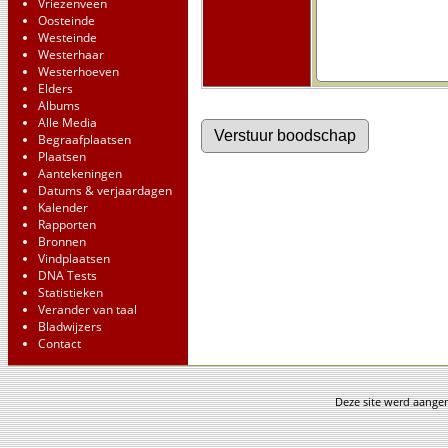
Vriezenveen
Oosteinde
Westeinde
Westerhaar
Westerhoeven
Elders
Albums
Alle Media
Begraafplaatsen
Plaatsen
Aantekeningen
Datums & verjaardagen
Kalender
Rapporten
Bronnen
Vindplaatsen
DNA Tests
Statistieken
Verander van taal
Bladwijzers
Contact
Deze site werd aang