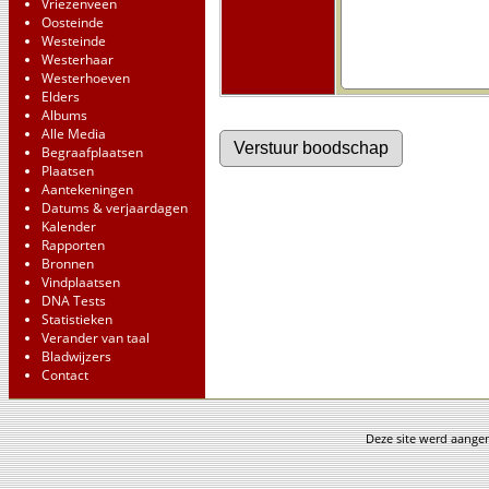
Vriezenveen
Oosteinde
Westeinde
Westerhaar
Westerhoeven
Elders
Albums
Alle Media
Begraafplaatsen
Plaatsen
Aantekeningen
Datums & verjaardagen
Kalender
Rapporten
Bronnen
Vindplaatsen
DNA Tests
Statistieken
Verander van taal
Bladwijzers
Contact
Deze site werd aang