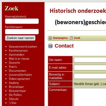
Zoek
Voorna(a)m(en):
Familienaam:
Startpagina
Zoek
Contact
Geavanceerd zoeken
Familienamen
Aanmelden
Wat is er nieuw
Uw naam:
Gezocht
Foto's
E-mail adres:
Documenten
Bevestig e-
(Levens)Verhalen
mailadres:
Video-opnamen
Aadorp
Subject:
Hendrik Aman geb. ( ca
Bruinehaar
Commentaar:
Kloosterhaar
De Pollen
Sibculo
't Slot