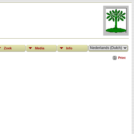
Zoek
Media
Info
Print