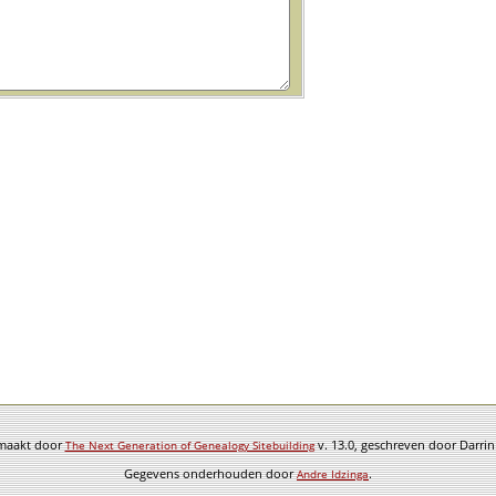
emaakt door
v. 13.0, geschreven door Darri
The Next Generation of Genealogy Sitebuilding
Gegevens onderhouden door
.
Andre Idzinga