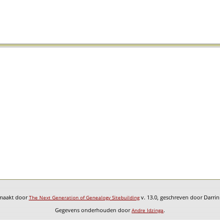
emaakt door
v. 13.0, geschreven door Darri
The Next Generation of Genealogy Sitebuilding
Gegevens onderhouden door
.
Andre Idzinga