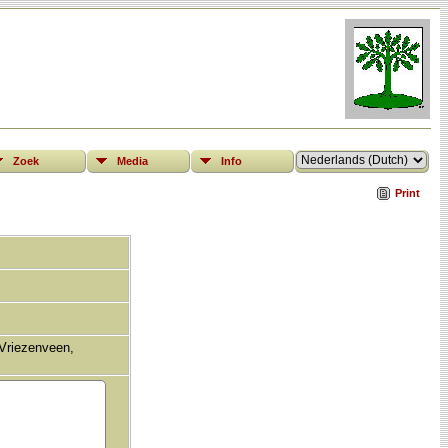
Zoek
Media
Info
Print
 Vriezenveen,