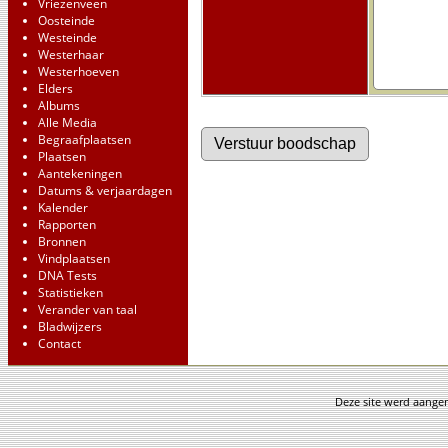
Vriezenveen
Oosteinde
Westeinde
Westerhaar
Westerhoeven
Elders
Albums
Alle Media
Begraafplaatsen
Plaatsen
Aantekeningen
Datums & verjaardagen
Kalender
Rapporten
Bronnen
Vindplaatsen
DNA Tests
Statistieken
Verander van taal
Bladwijzers
Contact
Deze site werd aang