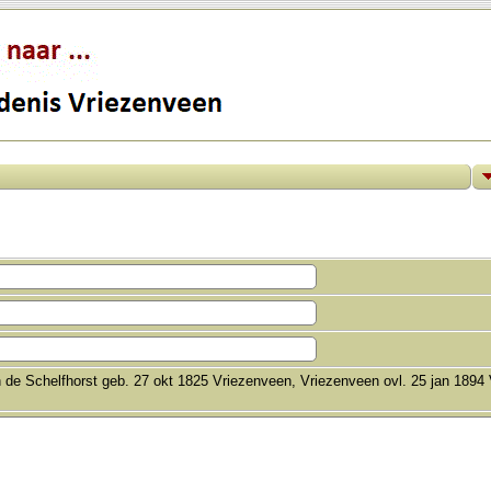
 de Schelfhorst geb. 27 okt 1825 Vriezenveen, Vriezenveen ovl. 25 jan 1894