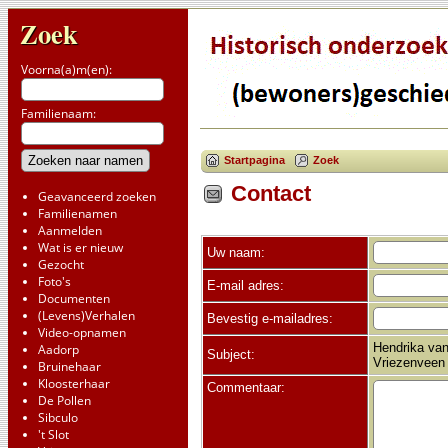
Zoek
Voorna(a)m(en):
Familienaam:
Startpagina
Zoek
Contact
Geavanceerd zoeken
Familienamen
Aanmelden
Wat is er nieuw
Uw naam:
Gezocht
Foto's
E-mail adres:
Documenten
(Levens)Verhalen
Bevestig e-mailadres:
Video-opnamen
Hendrika van
Aadorp
Subject:
Vriezenveen
Bruinehaar
Kloosterhaar
Commentaar:
De Pollen
Sibculo
't Slot