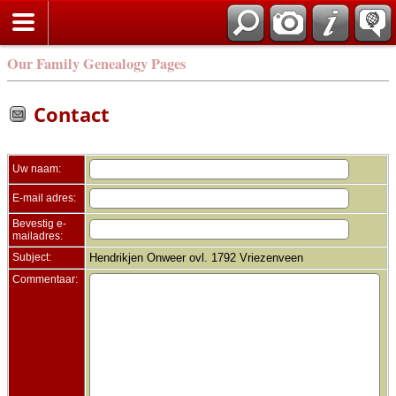
Zoek
Our Family Genealogy Pages
Contact
Uw naam:
E-mail adres:
Bevestig e-
mailadres:
Subject:
Hendrikjen Onweer ovl. 1792 Vriezenveen
Commentaar: