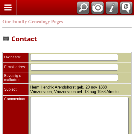
Zoek
Our Family Genealogy Pages
Contact
Uw naam:
E-mail adres:
Bevestig e-
mailadres:
Herm Hendrik Arendshorst geb. 20 nov 1888
Subject:
Vriezenveen, Vriezenveen ovl. 13 aug 1958 Almelo
Commentaar: