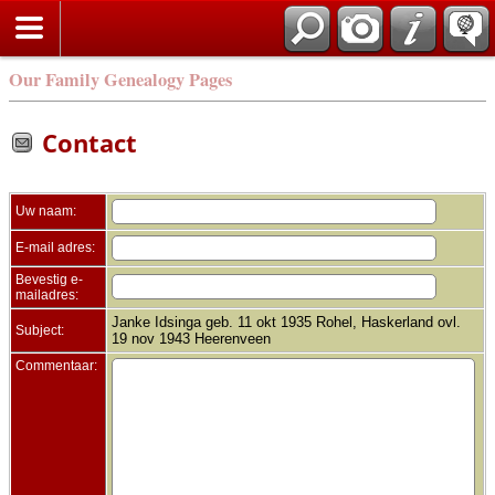
Zoek
Our Family Genealogy Pages
Contact
Uw naam:
E-mail adres:
Bevestig e-
mailadres:
Janke Idsinga geb. 11 okt 1935 Rohel, Haskerland ovl.
Subject:
19 nov 1943 Heerenveen
Commentaar: