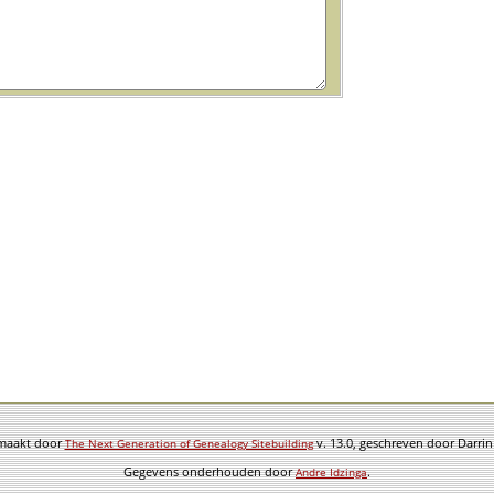
emaakt door
v. 13.0, geschreven door Darri
The Next Generation of Genealogy Sitebuilding
Gegevens onderhouden door
.
Andre Idzinga