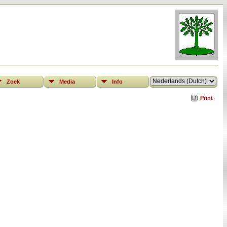
Zoek
Media
Info
Print