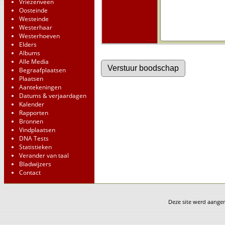
Vriezenveen
Oosteinde
Westeinde
Westerhaar
Westerhoeven
Elders
Albums
Alle Media
Begraafplaatsen
Plaatsen
Aantekeningen
Datums & verjaardagen
Kalender
Rapporten
Bronnen
Vindplaatsen
DNA Tests
Statistieken
Verander van taal
Bladwijzers
Contact
Deze site werd aang