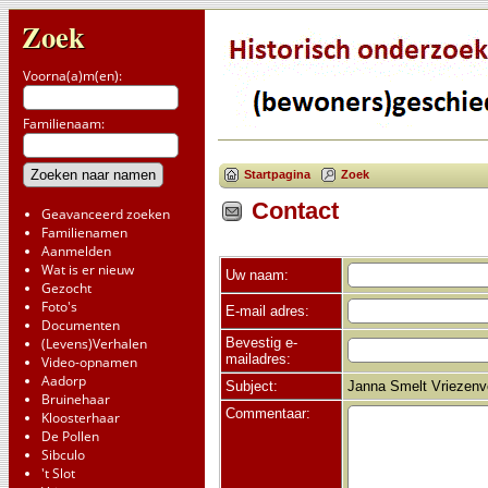
Zoek
Voorna(a)m(en):
Familienaam:
Startpagina
Zoek
Contact
Geavanceerd zoeken
Familienamen
Aanmelden
Wat is er nieuw
Uw naam:
Gezocht
Foto's
E-mail adres:
Documenten
Bevestig e-
(Levens)Verhalen
mailadres:
Video-opnamen
Aadorp
Subject:
Janna Smelt Vriezenv
Bruinehaar
Commentaar:
Kloosterhaar
De Pollen
Sibculo
't Slot